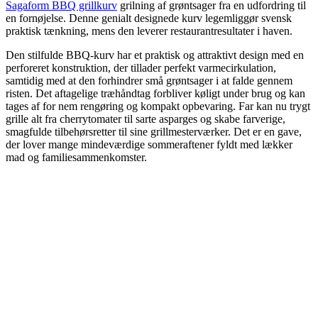
Sagaform BBQ grillkurv
grilning af grøntsager fra en udfordring til
en fornøjelse. Denne genialt designede kurv legemliggør svensk
praktisk tænkning, mens den leverer restaurantresultater i haven.
Den stilfulde BBQ-kurv har et praktisk og attraktivt design med en
perforeret konstruktion, der tillader perfekt varmecirkulation,
samtidig med at den forhindrer små grøntsager i at falde gennem
risten. Det aftagelige træhåndtag forbliver køligt under brug og kan
tages af for nem rengøring og kompakt opbevaring. Far kan nu trygt
grille alt fra cherrytomater til sarte asparges og skabe farverige,
smagfulde tilbehørsretter til sine grillmesterværker. Det er en gave,
der lover mange mindeværdige sommeraftener fyldt med lækker
mad og familiesammenkomster.