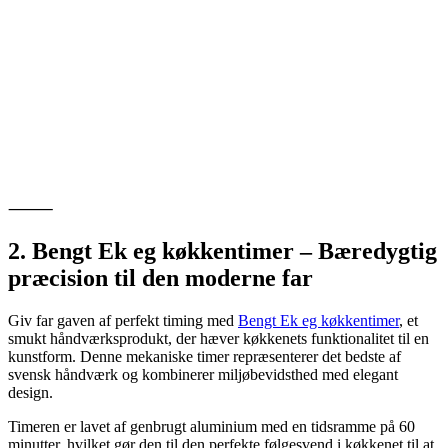
⸻
2. Bengt Ek eg køkkentimer – Bæredygtig
præcision til den moderne far
Giv far gaven af perfekt timing med
Bengt Ek eg køkkentimer
, et
smukt håndværksprodukt, der hæver køkkenets funktionalitet til en
kunstform. Denne mekaniske timer repræsenterer det bedste af
svensk håndværk og kombinerer miljøbevidsthed med elegant
design.
Timeren er lavet af genbrugt aluminium med en tidsramme på 60
minutter, hvilket gør den til den perfekte følgesvend i køkkenet til at