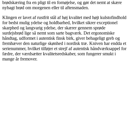
brødskæring fra en pligt til en fornøjelse, og gør det nemt at skære
nybagt brød om morgenen eller til aftensmaden.
Klingen er lavet af rustfrit stål af høj kvalitet med højt kulstofindhold
for bedst mulig ydelse og holdbarhed, hvilket sikrer exceptionel
skarphed og langvarig ydelse, der skærer gennem sprøde
surdejsbrød lige så nemt som sarte bagværk. Det ergonomiske
håndtag, udformet i autentisk finsk birk, giver behageligt greb og
fremhæver den naturlige skønhed i nordisk træ. Kniven har endda et
serienummer, hvilket tilføjer et strejf af autentisk håndværksappel for
fædre, der værdsætter kvalitetsredskaber, som fungerer smukt i
mange år fremover.