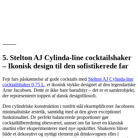
⸻
5. Stelton AJ Cylinda-line cocktailshaker
– Ikonisk design til den sofistikerede far
Fejr fars påskønnelse af gode cocktails med
Stelton AJ Cylinda-line
cocktailshaker 0,75 L
, et ikonisk stykke designet af den legendariske
Arne Jacobsen. Dette er ikke bare barudstyr – det er et samlerobjekt,
der repræsenterer toppen af dansk designfilosofi.
Den cylindriske konstruktion i rustfrit stål eksemplificerer Jacobsens
minimalistiske æstetik, samtidig med at den giver exceptionel
funktionalitet. De perfekt balancerede proportioner gør
cocktailtilberedning ubesværet, uanset om far laver en klassisk
martini eller eksperimenterer med nye opskrifter. Shakeren bliver
både et dekorativt og nyttigt element på drinksvognen eller i