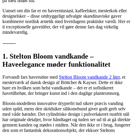
på med tidløs stil.
Uanset om din far er en haveentusiast, kaffeelsker, mesterkok eller
designelsker – disse omhyggeligt udvalgte skandinaviske gaver
kombinerer nordisk æstetik med hverdagens praktiske værdi. Her er
ti exceptionelle gaveidéer, der vil gøre denne fars dag virkelig
mindeværdig.
⸻
1. Stelton Bloom vandkande –
Haveelegance møder funktionalitet
Forvandl fars haverutine med
Stelton Bloom vandkande 2 liter
, et
mesterværk af dansk design af Böttcher & Kayser. Dette er ikke
bare en hvilken som helst vandkande – det er et sofistikeret
havetilbehør, der bringer kunst ind i den daglige planteomsorg.
Bloom-modellens innovative dryprefri tud sikrer præcis vanding
uden spild, mens den skridsikre silikonebund giver godt greb selv
med våde hænder. Det cylindriske design i pulverlakeret rustfrit stål
har originale detaljer, hvor håndtaget og tuden ser ud til at gå direkte
gennem kanden og mødes i midten. Når den ikke er i brug, fungerer
den som et fantastisk dekorationsobjekt, der ekkoer Steltons