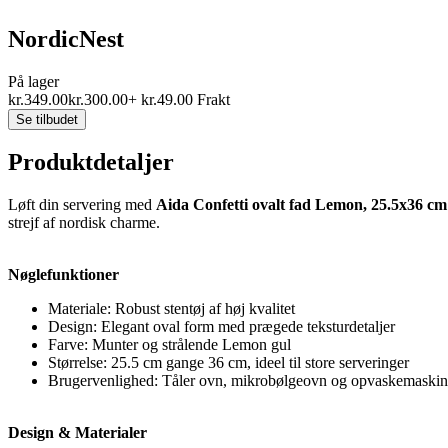
NordicNest
På lager
kr.
349.00
kr.
300.00
+
kr.
49.00
Frakt
Se tilbudet
Produktdetaljer
Løft din servering med
Aida Confetti ovalt fad Lemon, 25.5x36 cm
strejf af nordisk charme.
Nøglefunktioner
Materiale: Robust stentøj af høj kvalitet
Design: Elegant oval form med prægede teksturdetaljer
Farve: Munter og strålende Lemon gul
Størrelse: 25.5 cm gange 36 cm, ideel til store serveringer
Brugervenlighed: Tåler ovn, mikrobølgeovn og opvaskemaski
Design & Materialer