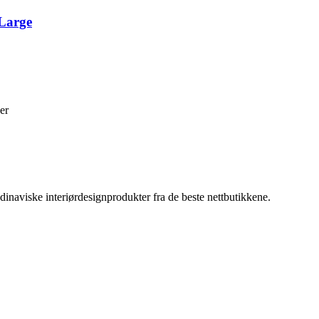
 Large
er
inaviske interiørdesignprodukter fra de beste nettbutikkene.