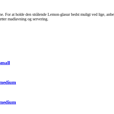
 For at holde den strålende Lemon-glasur bedst muligt ved lige, anbefal
letter madlavning og servering.
small
, medium
, medium