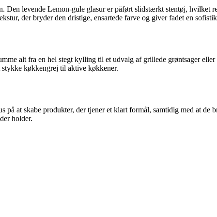
Den levende Lemon-gule glasur er påført slidstærkt stentøj, hvilket resu
ekstur, der bryder den dristige, ensartede farve og giver fadet en sofistik
umme alt fra en hel stegt kylling til et udvalg af grillede grøntsager ell
elt stykke køkkengrej til aktive køkkener.
s på at skabe produkter, der tjener et klart formål, samtidig med at de br
der holder.