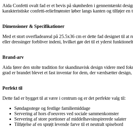
Aida Confetti ovalt fad er et bevis på skønheden i gennemtænkt design. 
karakteristiske confetti-reliefmønster løber langs kanten og tilføjer en t
Dimensioner & Specifikationer
Med et stort overfladeareal på 25.5x36 cm er dette fad designet til at r
eller dressinger forbliver indeni, hvilket gør det til et yderst funktion
Brand-arv
Aida fører den stolte tradition for skandinavisk design videre med foku
grad er brandet blevet et fast inventar for dem, der værdsætter design, 
Perfekt til
Dette fad er bygget til at være i centrum og er det perfekte valg til:
Søndagsstege og festlige familiemiddage
Servering af hors d'oeuvres ved sociale sammenkomster
Servering af store portioner af middelhavsinspirerede salater
Tilføjelse af en sprøjt levende farve til et neutralt spisebord