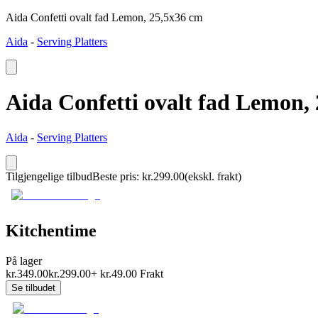
Aida Confetti ovalt fad Lemon, 25,5x36 cm
Aida
-
Serving Platters
Aida Confetti ovalt fad Lemon,
Aida
-
Serving Platters
Tilgjengelige tilbud
Beste pris
:
kr.
299.00
(ekskl. frakt)
Kitchentime
På lager
kr.
349.00
kr.
299.00
+
kr.
49.00
Frakt
Se tilbudet