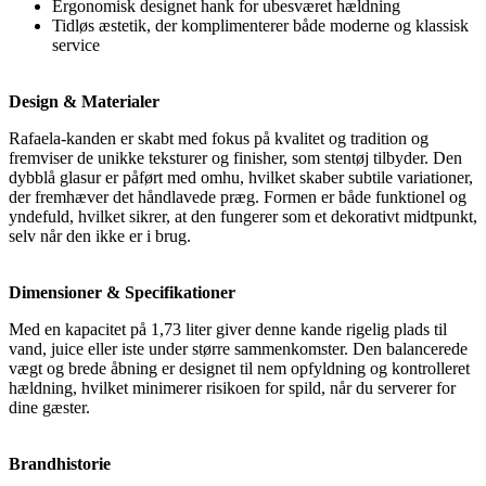
Ergonomisk designet hank for ubesværet hældning
Tidløs æstetik, der komplimenterer både moderne og klassisk
service
Design & Materialer
Rafaela-kanden er skabt med fokus på kvalitet og tradition og
fremviser de unikke teksturer og finisher, som stentøj tilbyder. Den
dybblå glasur er påført med omhu, hvilket skaber subtile variationer,
der fremhæver det håndlavede præg. Formen er både funktionel og
yndefuld, hvilket sikrer, at den fungerer som et dekorativt midtpunkt,
selv når den ikke er i brug.
Dimensioner & Specifikationer
Med en kapacitet på 1,73 liter giver denne kande rigelig plads til
vand, juice eller iste under større sammenkomster. Den balancerede
vægt og brede åbning er designet til nem opfyldning og kontrolleret
hældning, hvilket minimerer risikoen for spild, når du serverer for
dine gæster.
Brandhistorie