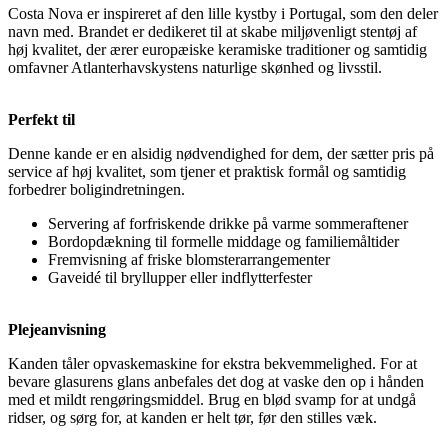
Costa Nova er inspireret af den lille kystby i Portugal, som den deler
navn med. Brandet er dedikeret til at skabe miljøvenligt stentøj af
høj kvalitet, der ærer europæiske keramiske traditioner og samtidig
omfavner Atlanterhavskystens naturlige skønhed og livsstil.
Perfekt til
Denne kande er en alsidig nødvendighed for dem, der sætter pris på
service af høj kvalitet, som tjener et praktisk formål og samtidig
forbedrer boligindretningen.
Servering af forfriskende drikke på varme sommeraftener
Bordopdækning til formelle middage og familiemåltider
Fremvisning af friske blomsterarrangementer
Gaveidé til bryllupper eller indflytterfester
Plejeanvisning
Kanden tåler opvaskemaskine for ekstra bekvemmelighed. For at
bevare glasurens glans anbefales det dog at vaske den op i hånden
med et mildt rengøringsmiddel. Brug en blød svamp for at undgå
ridser, og sørg for, at kanden er helt tør, før den stilles væk.