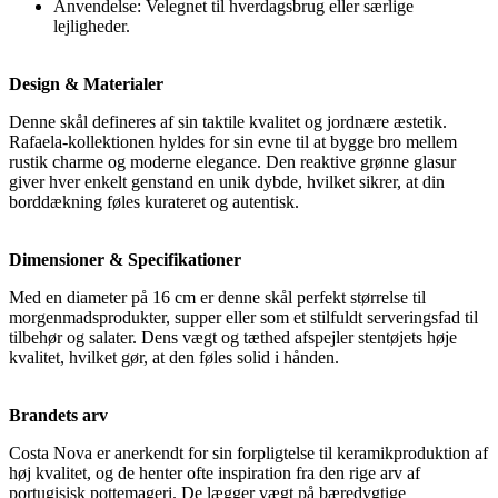
Anvendelse: Velegnet til hverdagsbrug eller særlige
lejligheder.
Design & Materialer
Denne skål defineres af sin taktile kvalitet og jordnære æstetik.
Rafaela-kollektionen hyldes for sin evne til at bygge bro mellem
rustik charme og moderne elegance. Den reaktive grønne glasur
giver hver enkelt genstand en unik dybde, hvilket sikrer, at din
borddækning føles kurateret og autentisk.
Dimensioner & Specifikationer
Med en diameter på 16 cm er denne skål perfekt størrelse til
morgenmadsprodukter, supper eller som et stilfuldt serveringsfad til
tilbehør og salater. Dens vægt og tæthed afspejler stentøjets høje
kvalitet, hvilket gør, at den føles solid i hånden.
Brandets arv
Costa Nova er anerkendt for sin forpligtelse til keramikproduktion af
høj kvalitet, og de henter ofte inspiration fra den rige arv af
portugisisk pottemageri. De lægger vægt på bæredygtige