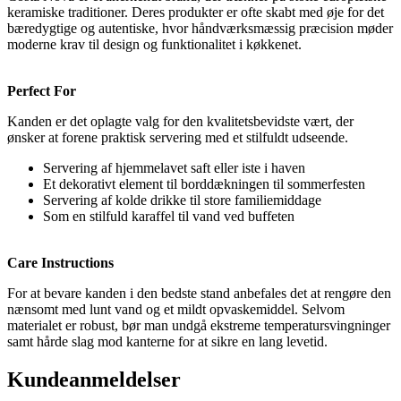
keramiske traditioner. Deres produkter er ofte skabt med øje for det
bæredygtige og autentiske, hvor håndværksmæssig præcision møder
moderne krav til design og funktionalitet i køkkenet.
Perfect For
Kanden er det oplagte valg for den kvalitetsbevidste vært, der
ønsker at forene praktisk servering med et stilfuldt udseende.
Servering af hjemmelavet saft eller iste i haven
Et dekorativt element til borddækningen til sommerfesten
Servering af kolde drikke til store familiemiddage
Som en stilfuld karaffel til vand ved buffeten
Care Instructions
For at bevare kanden i den bedste stand anbefales det at rengøre den
nænsomt med lunt vand og et mildt opvaskemiddel. Selvom
materialet er robust, bør man undgå ekstreme temperatursvingninger
samt hårde slag mod kanterne for at sikre en lang levetid.
Kundeanmeldelser