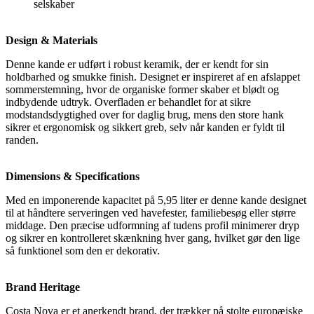
selskaber
Design & Materials
Denne kande er udført i robust keramik, der er kendt for sin
holdbarhed og smukke finish. Designet er inspireret af en afslappet
sommerstemning, hvor de organiske former skaber et blødt og
indbydende udtryk. Overfladen er behandlet for at sikre
modstandsdygtighed over for daglig brug, mens den store hank
sikrer et ergonomisk og sikkert greb, selv når kanden er fyldt til
randen.
Dimensions & Specifications
Med en imponerende kapacitet på 5,95 liter er denne kande designet
til at håndtere serveringen ved havefester, familiebesøg eller større
middage. Den præcise udformning af tudens profil minimerer dryp
og sikrer en kontrolleret skænkning hver gang, hvilket gør den lige
så funktionel som den er dekorativ.
Brand Heritage
Costa Nova er et anerkendt brand, der trækker på stolte europæiske