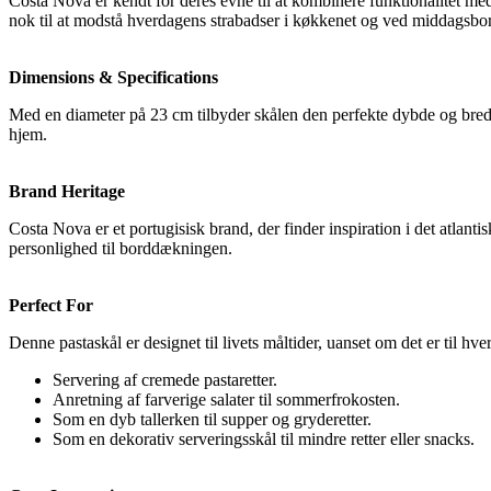
Costa Nova er kendt for deres evne til at kombinere funktionalitet med
nok til at modstå hverdagens strabadser i køkkenet og ved middagsbor
Dimensions & Specifications
Med en diameter på 23 cm tilbyder skålen den perfekte dybde og bredde t
hjem.
Brand Heritage
Costa Nova er et portugisisk brand, der finder inspiration i det atlant
personlighed til borddækningen.
Perfect For
Denne pastaskål er designet til livets måltider, uanset om det er til hver
Servering af cremede pastaretter.
Anretning af farverige salater til sommerfrokosten.
Som en dyb tallerken til supper og gryderetter.
Som en dekorativ serveringsskål til mindre retter eller snacks.