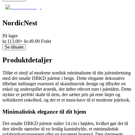
NordicNest
På lager
kr.
113.00
+
kr.
49.00
Frakt
Se tilbudet
Produktdetaljer
Tilfør et strejf af moderne nordisk minimalisme til din juleindretning
med det smalle DBKD juletræ i beige. Dette elegante dekorative
tilbehør indfanger essensen af skandinavisk design og tilbyder en
enkel og underspillet æstetik, der løfter ethvert rum i juletiden. Dette
stykke er perfekt skabt til dem, der sætter pris på rene linjer og
sofistikeret enkelhed, og det er et must-have til et moderne julelook.
Minimalistisk elegance til dit hjem
Det smalle DBKD juletræ måler 14 cm i højden, hvilket gør det til
den ideelle størrelse til en festlig kaminhylde, et minimalistisk
sofabordsarrangement eller en kurateret bogreol. Den dæmpede,