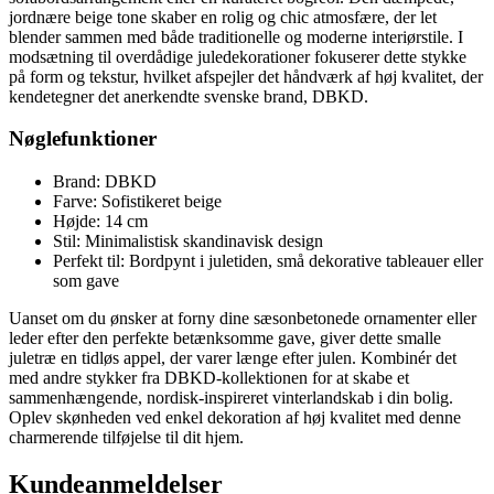
jordnære beige tone skaber en rolig og chic atmosfære, der let
blender sammen med både traditionelle og moderne interiørstile. I
modsætning til overdådige juledekorationer fokuserer dette stykke
på form og tekstur, hvilket afspejler det håndværk af høj kvalitet, der
kendetegner det anerkendte svenske brand, DBKD.
Nøglefunktioner
Brand: DBKD
Farve: Sofistikeret beige
Højde: 14 cm
Stil: Minimalistisk skandinavisk design
Perfekt til: Bordpynt i juletiden, små dekorative tableauer eller
som gave
Uanset om du ønsker at forny dine sæsonbetonede ornamenter eller
leder efter den perfekte betænksomme gave, giver dette smalle
juletræ en tidløs appel, der varer længe efter julen. Kombinér det
med andre stykker fra DBKD-kollektionen for at skabe et
sammenhængende, nordisk-inspireret vinterlandskab i din bolig.
Oplev skønheden ved enkel dekoration af høj kvalitet med denne
charmerende tilføjelse til dit hjem.
Kundeanmeldelser