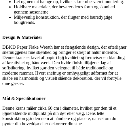
Let og nem at hænge op, hvilket sikrer ubesværet montering.
Holdbare materialer, der bevarer deres form og skønhed
gennem sæsonerne.
Miljøvenlig konstruktion, der flugter med bæredygtige
boligtrends.
Design & Materialer
DBKD Paper Flake Wreath har et fængslende design, der efterligner
snefnuggenes fine skønhed og bringer et strejf af natur indenfor.
Denne krans er lavet af papir i høj kvalitet og fremviser en blanding
af kreativitet og håndværk. Den hvide finish tilføjer et lag af
sofistikering, hvilket gør den velegnet til både traditionelle og
moderne rammer. Hvert snefnug er omhyggeligt udformet for at
skabe en harmonisk og visuelt slående dekoration, der vil fortrylle
dine gæster.
Mål & Specifikationer
Denne krans måler cirka 60 cm i diameter, hvilket gør den til et
iøjnefaldende midtpunkt på din dør eller væg. Dens lette
konstruktion gør den nem at håndtere og placere, uanset om du
pynter din hoveddør eller dekorerer din stue.