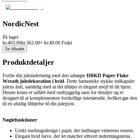
NordicNest
På lager
kr.
403.00
kr.
362.00
+
kr.
49.00
Frakt
Se tilbudet
Produktdetaljer
Forfin din juleindretning med den udsøgte
DBKD Paper Flake
Wreath juledekoration i hvid
. Dette fantastiske stykke indkapsler
julens ånd, samtidig med at det tilføjer et elegant strejf til dit hjem.
Denne krans er udført med omhyggelig sans for detaljer og er
designet til at komplementere forskellige interiørstile, hvilket gør den
til en alsidig tilføjelse til din julepynt.
Nøglefunktioner
Unikt snefnugsdesign i papir, der indfanger vinterens essens.
Elegant hvid farve, der let matcher ethvert indretningstema.