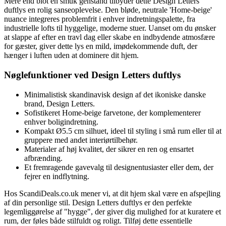
Mere end blot en smuk genstand tilbyder dette Design Letters
duftlys en rolig sanseoplevelse. Den bløde, neutrale 'Home-beige'
nuance integreres problemfrit i enhver indretningspalette, fra
industrielle lofts til hyggelige, moderne stuer. Uanset om du ønsker
at slappe af efter en travl dag eller skabe en indbydende atmosfære
for gæster, giver dette lys en mild, imødekommende duft, der
hænger i luften uden at dominere dit hjem.
Nøglefunktioner ved Design Letters duftlys
Minimalistisk skandinavisk design af det ikoniske danske
brand, Design Letters.
Sofistikeret Home-beige farvetone, der komplementerer
enhver boligindretning.
Kompakt Ø5.5 cm silhuet, ideel til styling i små rum eller til at
gruppere med andet interiørtilbehør.
Materialer af høj kvalitet, der sikrer en ren og ensartet
afbrænding.
Et fremragende gavevalg til designentusiaster eller dem, der
fejrer en indflytning.
Hos ScandiDeals.co.uk mener vi, at dit hjem skal være en afspejling
af din personlige stil. Design Letters duftlys er den perfekte
legemliggørelse af "hygge", der giver dig mulighed for at kuratere et
rum, der føles både stilfuldt og roligt. Tilføj dette essentielle