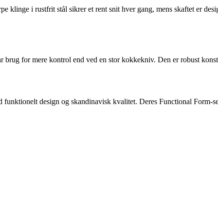
inge i rustfrit stål sikrer et rent snit hver gang, mens skaftet er desig
ar brug for mere kontrol end ved en stor kokkekniv. Den er robust konstru
d funktionelt design og skandinavisk kvalitet. Deres Functional Form-ser