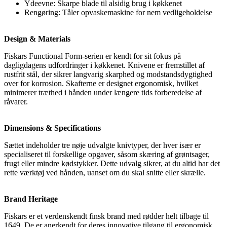
Ydeevne: Skarpe blade til alsidig brug i køkkenet
Rengøring: Tåler opvaskemaskine for nem vedligeholdelse
Design & Materials
Fiskars Functional Form-serien er kendt for sit fokus på
dagligdagens udfordringer i køkkenet. Knivene er fremstillet af
rustfrit stål, der sikrer langvarig skarphed og modstandsdygtighed
over for korrosion. Skafterne er designet ergonomisk, hvilket
minimerer træthed i hånden under længere tids forberedelse af
råvarer.
Dimensions & Specifications
Sættet indeholder tre nøje udvalgte knivtyper, der hver især er
specialiseret til forskellige opgaver, såsom skæring af grøntsager,
frugt eller mindre kødstykker. Dette udvalg sikrer, at du altid har det
rette værktøj ved hånden, uanset om du skal snitte eller skrælle.
Brand Heritage
Fiskars er et verdenskendt finsk brand med rødder helt tilbage til
1649. De er anerkendt for deres innovative tilgang til ergonomisk