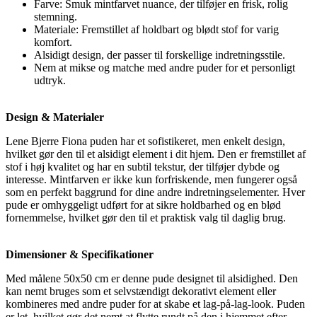
Farve: Smuk mintfarvet nuance, der tilføjer en frisk, rolig
stemning.
Materiale: Fremstillet af holdbart og blødt stof for varig
komfort.
Alsidigt design, der passer til forskellige indretningsstile.
Nem at mikse og matche med andre puder for et personligt
udtryk.
Design & Materialer
Lene Bjerre Fiona puden har et sofistikeret, men enkelt design,
hvilket gør den til et alsidigt element i dit hjem. Den er fremstillet af
stof i høj kvalitet og har en subtil tekstur, der tilføjer dybde og
interesse. Mintfarven er ikke kun forfriskende, men fungerer også
som en perfekt baggrund for dine andre indretningselementer. Hver
pude er omhyggeligt udført for at sikre holdbarhed og en blød
fornemmelse, hvilket gør den til et praktisk valg til daglig brug.
Dimensioner & Specifikationer
Med målene 50x50 cm er denne pude designet til alsidighed. Den
kan nemt bruges som et selvstændigt dekorativt element eller
kombineres med andre puder for at skabe et lag-på-lag-look. Puden
er let, hvilket gør det nemt at flytte rundt på den i hjemmet efter