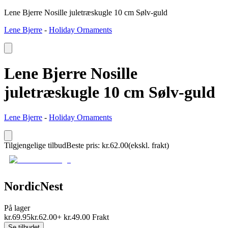
Lene Bjerre Nosille juletræskugle 10 cm Sølv-guld
Lene Bjerre
-
Holiday Ornaments
Lene Bjerre Nosille
juletræskugle 10 cm Sølv-guld
Lene Bjerre
-
Holiday Ornaments
Tilgjengelige tilbud
Beste pris
:
kr.
62.00
(ekskl. frakt)
NordicNest
På lager
kr.
69.95
kr.
62.00
+
kr.
49.00
Frakt
Se tilbudet