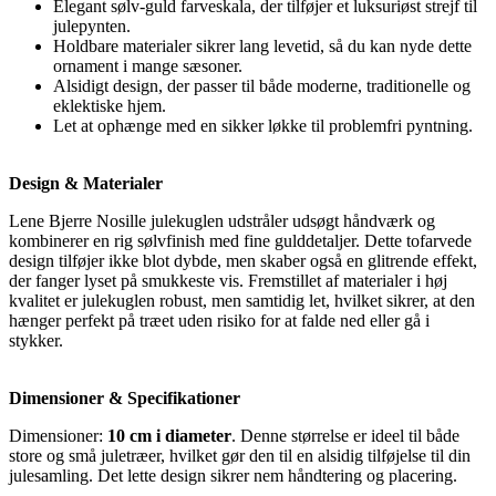
Elegant sølv-guld farveskala, der tilføjer et luksuriøst strejf til
julepynten.
Holdbare materialer sikrer lang levetid, så du kan nyde dette
ornament i mange sæsoner.
Alsidigt design, der passer til både moderne, traditionelle og
eklektiske hjem.
Let at ophænge med en sikker løkke til problemfri pyntning.
Design & Materialer
Lene Bjerre Nosille julekuglen udstråler udsøgt håndværk og
kombinerer en rig sølvfinish med fine gulddetaljer. Dette tofarvede
design tilføjer ikke blot dybde, men skaber også en glitrende effekt,
der fanger lyset på smukkeste vis. Fremstillet af materialer i høj
kvalitet er julekuglen robust, men samtidig let, hvilket sikrer, at den
hænger perfekt på træet uden risiko for at falde ned eller gå i
stykker.
Dimensioner & Specifikationer
Dimensioner:
10 cm i diameter
. Denne størrelse er ideel til både
store og små juletræer, hvilket gør den til en alsidig tilføjelse til din
julesamling. Det lette design sikrer nem håndtering og placering.