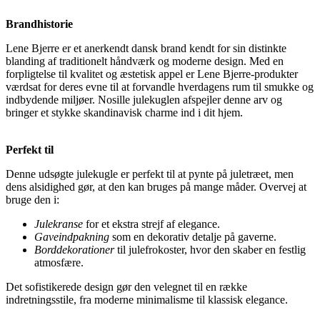
Brandhistorie
Lene Bjerre er et anerkendt dansk brand kendt for sin distinkte
blanding af traditionelt håndværk og moderne design. Med en
forpligtelse til kvalitet og æstetisk appel er Lene Bjerre-produkter
værdsat for deres evne til at forvandle hverdagens rum til smukke og
indbydende miljøer. Nosille julekuglen afspejler denne arv og
bringer et stykke skandinavisk charme ind i dit hjem.
Perfekt til
Denne udsøgte julekugle er perfekt til at pynte på juletræet, men
dens alsidighed gør, at den kan bruges på mange måder. Overvej at
bruge den i:
Julekranse
for et ekstra strejf af elegance.
Gaveindpakning
som en dekorativ detalje på gaverne.
Borddekorationer
til julefrokoster, hvor den skaber en festlig
atmosfære.
Det sofistikerede design gør den velegnet til en række
indretningsstile, fra moderne minimalisme til klassisk elegance.