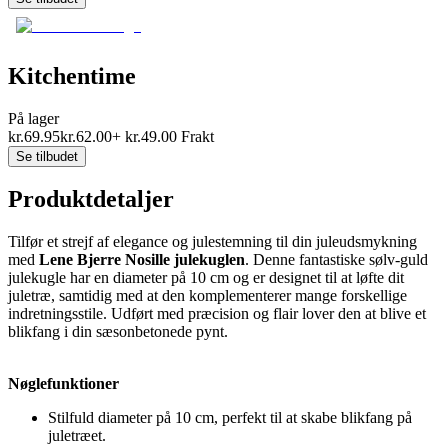
Kitchentime
På lager
kr.
69.95
kr.
62.00
+
kr.
49.00
Frakt
Se tilbudet
Produktdetaljer
Tilfør et strejf af elegance og julestemning til din juleudsmykning
med
Lene Bjerre Nosille julekuglen
. Denne fantastiske sølv-guld
julekugle har en diameter på 10 cm og er designet til at løfte dit
juletræ, samtidig med at den komplementerer mange forskellige
indretningsstile. Udført med præcision og flair lover den at blive et
blikfang i din sæsonbetonede pynt.
Nøglefunktioner
Stilfuld diameter på 10 cm, perfekt til at skabe blikfang på
juletræet.