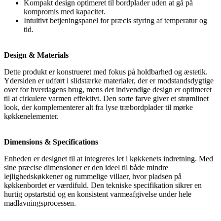
Kompakt design optimeret til bordplader uden at gå på
kompromis med kapacitet.
Intuitivt betjeningspanel for præcis styring af temperatur og
tid.
Design & Materials
Dette produkt er konstrueret med fokus på holdbarhed og æstetik.
Ydersiden er udført i slidstærke materialer, der er modstandsdygtige
over for hverdagens brug, mens det indvendige design er optimeret
til at cirkulere varmen effektivt. Den sorte farve giver et strømlinet
look, der komplementerer alt fra lyse træbordplader til mørke
køkkenelementer.
Dimensions & Specifications
Enheden er designet til at integreres let i køkkenets indretning. Med
sine præcise dimensioner er den ideel til både mindre
lejlighedskøkkener og rummelige villaer, hvor pladsen på
køkkenbordet er værdifuld. Den tekniske specifikation sikrer en
hurtig opstartstid og en konsistent varmeafgivelse under hele
madlavningsprocessen.