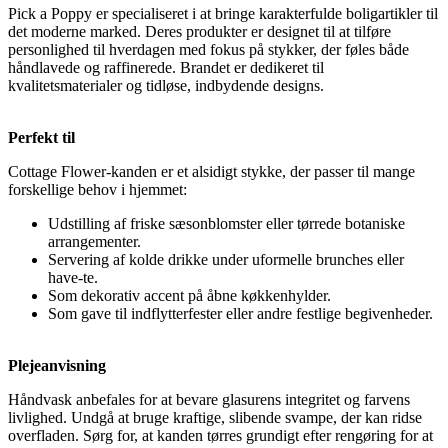
Pick a Poppy er specialiseret i at bringe karakterfulde boligartikler til
det moderne marked. Deres produkter er designet til at tilføre
personlighed til hverdagen med fokus på stykker, der føles både
håndlavede og raffinerede. Brandet er dedikeret til
kvalitetsmaterialer og tidløse, indbydende designs.
Perfekt til
Cottage Flower-kanden er et alsidigt stykke, der passer til mange
forskellige behov i hjemmet:
Udstilling af friske sæsonblomster eller tørrede botaniske
arrangementer.
Servering af kolde drikke under uformelle brunches eller
have-te.
Som dekorativ accent på åbne køkkenhylder.
Som gave til indflytterfester eller andre festlige begivenheder.
Plejeanvisning
Håndvask anbefales for at bevare glasurens integritet og farvens
livlighed. Undgå at bruge kraftige, slibende svampe, der kan ridse
overfladen. Sørg for, at kanden tørres grundigt efter rengøring for at