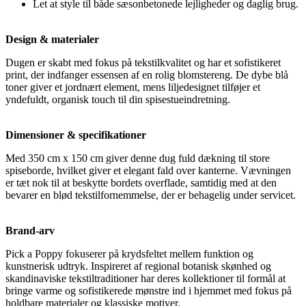
Let at style til både sæsonbetonede lejligheder og daglig brug.
Design & materialer
Dugen er skabt med fokus på tekstilkvalitet og har et sofistikeret
print, der indfanger essensen af en rolig blomstereng. De dybe blå
toner giver et jordnært element, mens liljedesignet tilføjer et
yndefuldt, organisk touch til din spisestueindretning.
Dimensioner & specifikationer
Med 350 cm x 150 cm giver denne dug fuld dækning til store
spiseborde, hvilket giver et elegant fald over kanterne. Vævningen
er tæt nok til at beskytte bordets overflade, samtidig med at den
bevarer en blød tekstilfornemmelse, der er behagelig under servicet.
Brand-arv
Pick a Poppy fokuserer på krydsfeltet mellem funktion og
kunstnerisk udtryk. Inspireret af regional botanisk skønhed og
skandinaviske tekstiltraditioner har deres kollektioner til formål at
bringe varme og sofistikerede mønstre ind i hjemmet med fokus på
holdbare materialer og klassiske motiver.