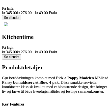
På lager
kr.
345.00
kr.
276.00
+
kr.
49.00
Frakt
Se tilbudet
Kitchentime
På lager
kr.
345.00
kr.
276.00
+
kr.
49.00
Frakt
Se tilbudet
Produktdetaljer
Gør borddækningen komplet med
Pick a Poppy Madelen Möllard
Pansy bomuldsserviet Blue, 4-pak
. Disse smukke servietter
kombinerer klassisk kvalitet med et blomstrende design, der bringer
liv og farve til både hverdagsmåltider og festlige sammenkomster.
Key Features