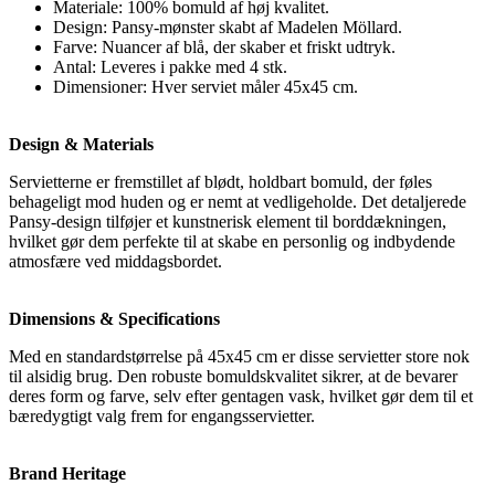
Materiale: 100% bomuld af høj kvalitet.
Design: Pansy-mønster skabt af Madelen Möllard.
Farve: Nuancer af blå, der skaber et friskt udtryk.
Antal: Leveres i pakke med 4 stk.
Dimensioner: Hver serviet måler 45x45 cm.
Design & Materials
Servietterne er fremstillet af blødt, holdbart bomuld, der føles
behageligt mod huden og er nemt at vedligeholde. Det detaljerede
Pansy-design tilføjer et kunstnerisk element til borddækningen,
hvilket gør dem perfekte til at skabe en personlig og indbydende
atmosfære ved middagsbordet.
Dimensions & Specifications
Med en standardstørrelse på 45x45 cm er disse servietter store nok
til alsidig brug. Den robuste bomuldskvalitet sikrer, at de bevarer
deres form og farve, selv efter gentagen vask, hvilket gør dem til et
bæredygtigt valg frem for engangsservietter.
Brand Heritage