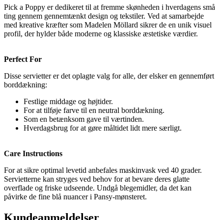
Pick a Poppy er dedikeret til at fremme skønheden i hverdagens små
ting gennem gennemtænkt design og tekstiler. Ved at samarbejde
med kreative kræfter som Madelen Möllard sikrer de en unik visuel
profil, der hylder både moderne og klassiske æstetiske værdier.
Perfect For
Disse servietter er det oplagte valg for alle, der elsker en gennemført
borddækning:
Festlige middage og højtider.
For at tilføje farve til en neutral borddækning.
Som en betænksom gave til værtinden.
Hverdagsbrug for at gøre måltidet lidt mere særligt.
Care Instructions
For at sikre optimal levetid anbefales maskinvask ved 40 grader.
Servietterne kan stryges ved behov for at bevare deres glatte
overflade og friske udseende. Undgå blegemidler, da det kan
påvirke de fine blå nuancer i Pansy-mønsteret.
Kundeanmeldelser