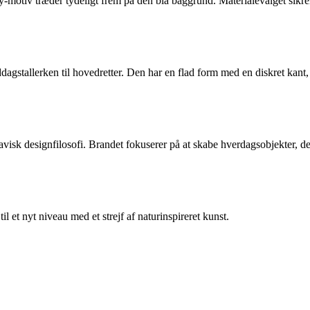
y-motiv træder tydeligt frem på den blå baggrund. Materialevalget sikre
dagstallerken til hovedretter. Den har en flad form med en diskret kant
isk designfilosofi. Brandet fokuserer på at skabe hverdagsobjekter, d
il et nyt niveau med et strejf af naturinspireret kunst.