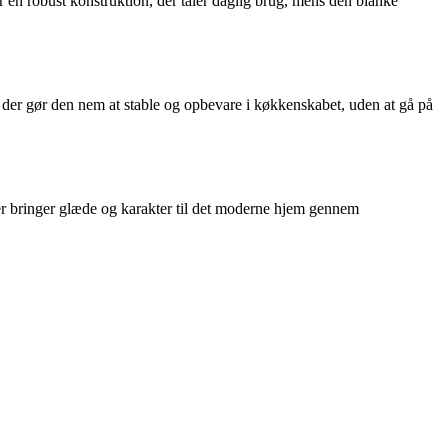
r en robust konstruktion, der tåler daglig brug, mens den blanke
, der gør den nem at stable og opbevare i køkkenskabet, uden at gå på
er bringer glæde og karakter til det moderne hjem gennem