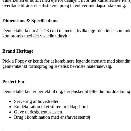
Tallerkenen er udført med øje for detaljen, hvor det kunstneriske Pans
overflade tilfører et sofistikeret præg til enhver middagsopdækning.
Dimensions & Specifications
Denne tallerken måler 28 cm i diameter, hvilket gør den ideel som mid
kompromis med det visuelle udtryk.
Brand Heritage
Pick a Poppy er kendt for at kombinere legende mønstre med skandinav
gennemtænkt formsprog og æstetisk bevidste materialevalg.
Perfect For
Denne tallerken er perfekt til dig, der ønsker at løfte din borddækning t
Servering af hovedretter
En dekoration til et stilrent middagsbord
Gave til designentusiasten
Brug i kombination med ensfarvet stentøj