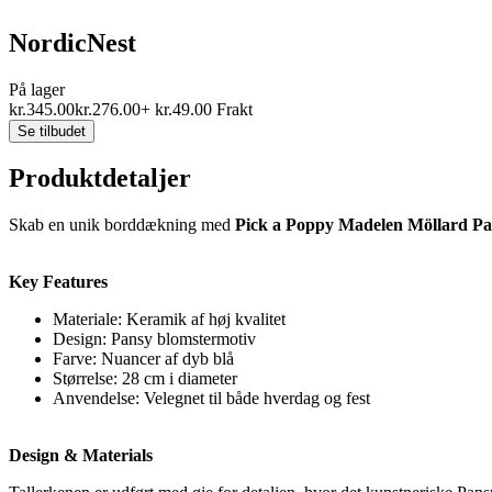
NordicNest
På lager
kr.
345.00
kr.
276.00
+
kr.
49.00
Frakt
Se tilbudet
Produktdetaljer
Skab en unik borddækning med
Pick a Poppy Madelen Möllard Pan
Key Features
Materiale: Keramik af høj kvalitet
Design: Pansy blomstermotiv
Farve: Nuancer af dyb blå
Størrelse: 28 cm i diameter
Anvendelse: Velegnet til både hverdag og fest
Design & Materials