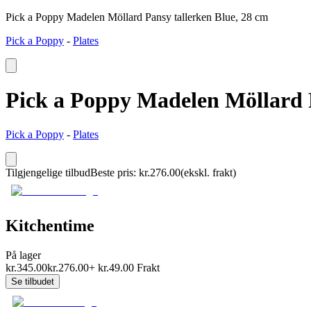
Pick a Poppy Madelen Möllard Pansy tallerken Blue, 28 cm
Pick a Poppy
-
Plates
Pick a Poppy Madelen Möllard P
Pick a Poppy
-
Plates
Tilgjengelige tilbud
Beste pris
:
kr.
276.00
(ekskl. frakt)
Kitchentime
På lager
kr.
345.00
kr.
276.00
+
kr.
49.00
Frakt
Se tilbudet