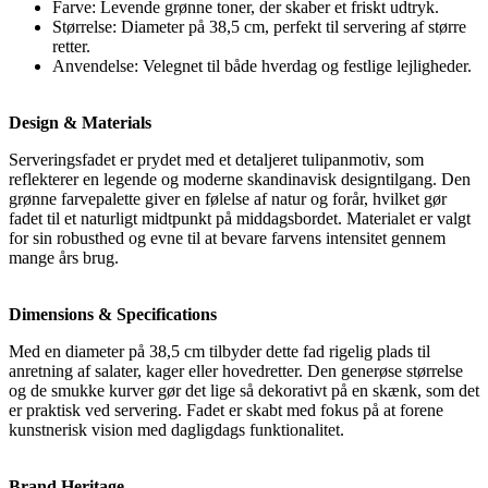
Farve: Levende grønne toner, der skaber et friskt udtryk.
Størrelse: Diameter på 38,5 cm, perfekt til servering af større
retter.
Anvendelse: Velegnet til både hverdag og festlige lejligheder.
Design & Materials
Serveringsfadet er prydet med et detaljeret tulipanmotiv, som
reflekterer en legende og moderne skandinavisk designtilgang. Den
grønne farvepalette giver en følelse af natur og forår, hvilket gør
fadet til et naturligt midtpunkt på middagsbordet. Materialet er valgt
for sin robusthed og evne til at bevare farvens intensitet gennem
mange års brug.
Dimensions & Specifications
Med en diameter på 38,5 cm tilbyder dette fad rigelig plads til
anretning af salater, kager eller hovedretter. Den generøse størrelse
og de smukke kurver gør det lige så dekorativt på en skænk, som det
er praktisk ved servering. Fadet er skabt med fokus på at forene
kunstnerisk vision med dagligdags funktionalitet.
Brand Heritage