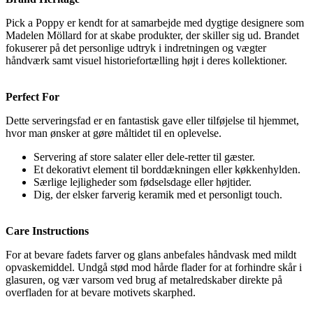
Pick a Poppy er kendt for at samarbejde med dygtige designere som
Madelen Möllard for at skabe produkter, der skiller sig ud. Brandet
fokuserer på det personlige udtryk i indretningen og vægter
håndværk samt visuel historiefortælling højt i deres kollektioner.
Perfect For
Dette serveringsfad er en fantastisk gave eller tilføjelse til hjemmet,
hvor man ønsker at gøre måltidet til en oplevelse.
Servering af store salater eller dele-retter til gæster.
Et dekorativt element til borddækningen eller køkkenhylden.
Særlige lejligheder som fødselsdage eller højtider.
Dig, der elsker farverig keramik med et personligt touch.
Care Instructions
For at bevare fadets farver og glans anbefales håndvask med mildt
opvaskemiddel. Undgå stød mod hårde flader for at forhindre skår i
glasuren, og vær varsom ved brug af metalredskaber direkte på
overfladen for at bevare motivets skarphed.