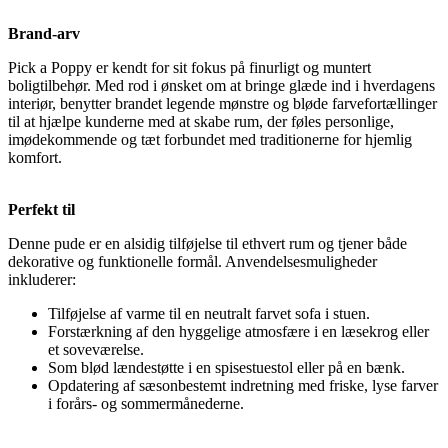
Brand-arv
Pick a Poppy er kendt for sit fokus på finurligt og muntert
boligtilbehør. Med rod i ønsket om at bringe glæde ind i hverdagens
interiør, benytter brandet legende mønstre og bløde farvefortællinger
til at hjælpe kunderne med at skabe rum, der føles personlige,
imødekommende og tæt forbundet med traditionerne for hjemlig
komfort.
Perfekt til
Denne pude er en alsidig tilføjelse til ethvert rum og tjener både
dekorative og funktionelle formål. Anvendelsesmuligheder
inkluderer:
Tilføjelse af varme til en neutralt farvet sofa i stuen.
Forstærkning af den hyggelige atmosfære i en læsekrog eller
et soveværelse.
Som blød lændestøtte i en spisestuestol eller på en bænk.
Opdatering af sæsonbestemt indretning med friske, lyse farver
i forårs- og sommermånederne.