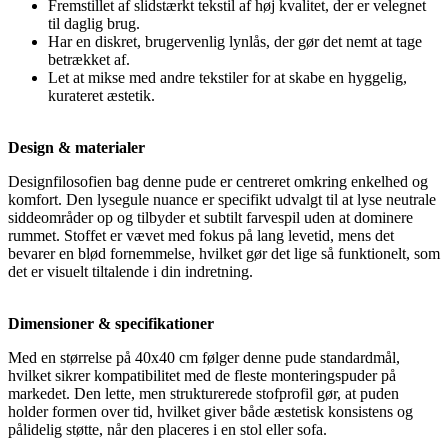
Fremstillet af slidstærkt tekstil af høj kvalitet, der er velegnet
til daglig brug.
Har en diskret, brugervenlig lynlås, der gør det nemt at tage
betrækket af.
Let at mikse med andre tekstiler for at skabe en hyggelig,
kurateret æstetik.
Design & materialer
Designfilosofien bag denne pude er centreret omkring enkelhed og
komfort. Den lysegule nuance er specifikt udvalgt til at lyse neutrale
siddeområder op og tilbyder et subtilt farvespil uden at dominere
rummet. Stoffet er vævet med fokus på lang levetid, mens det
bevarer en blød fornemmelse, hvilket gør det lige så funktionelt, som
det er visuelt tiltalende i din indretning.
Dimensioner & specifikationer
Med en størrelse på 40x40 cm følger denne pude standardmål,
hvilket sikrer kompatibilitet med de fleste monteringspuder på
markedet. Den lette, men strukturerede stofprofil gør, at puden
holder formen over tid, hvilket giver både æstetisk konsistens og
pålidelig støtte, når den placeres i en stol eller sofa.