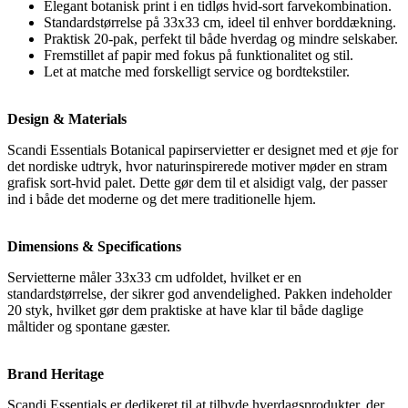
Elegant botanisk print i en tidløs hvid-sort farvekombination.
Standardstørrelse på 33x33 cm, ideel til enhver borddækning.
Praktisk 20-pak, perfekt til både hverdag og mindre selskaber.
Fremstillet af papir med fokus på funktionalitet og stil.
Let at matche med forskelligt service og bordtekstiler.
Design & Materials
Scandi Essentials Botanical papirservietter er designet med et øje for
det nordiske udtryk, hvor naturinspirerede motiver møder en stram
grafisk sort-hvid palet. Dette gør dem til et alsidigt valg, der passer
ind i både det moderne og det mere traditionelle hjem.
Dimensions & Specifications
Servietterne måler 33x33 cm udfoldet, hvilket er en
standardstørrelse, der sikrer god anvendelighed. Pakken indeholder
20 styk, hvilket gør dem praktiske at have klar til både daglige
måltider og spontane gæster.
Brand Heritage
Scandi Essentials er dedikeret til at tilbyde hverdagsprodukter, der