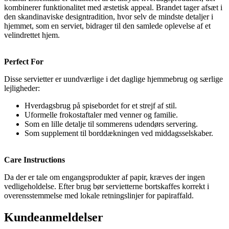
kombinerer funktionalitet med æstetisk appeal. Brandet tager afsæt i
den skandinaviske designtradition, hvor selv de mindste detaljer i
hjemmet, som en serviet, bidrager til den samlede oplevelse af et
velindrettet hjem.
Perfect For
Disse servietter er uundværlige i det daglige hjemmebrug og særlige
lejligheder:
Hverdagsbrug på spisebordet for et strejf af stil.
Uformelle frokostaftaler med venner og familie.
Som en lille detalje til sommerens udendørs servering.
Som supplement til borddækningen ved middagsselskaber.
Care Instructions
Da der er tale om engangsprodukter af papir, kræves der ingen
vedligeholdelse. Efter brug bør servietterne bortskaffes korrekt i
overensstemmelse med lokale retningslinjer for papiraffald.
Kundeanmeldelser