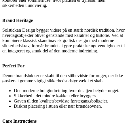
kontorer eller sommerhuse, hvor pladsen er dyrebar, men
sikkerheden uundværlig.
Brand Heritage
Solstickan Design bygger videre på en stærk nordisk tradition, hvor
hverdagsobjekter bliver genstande med karakter og historie. Ved at
kombinere klassisk skandinavisk grafisk design med moderne
sikkerhedskrav, formår brandet at gøre praktiske nødvendigheder til
en integreret og smuk del af den moderne indretning.
Perfect For
Denne brandslukker er skabt til den stilbevidste forbruger, der ikke
ønsker at gemme vigtigt sikkerhedsudstyr væk i et skab.
Den moderne boligindretning hvor detaljen betyder noget.
Sikkerhed i det mindre køkken eller bryggers.
Gaven til den kvalitetsbevidste førstegangsboligejer.
Diskret placering i stuen eller nær brændeovnen.
Care Instructions