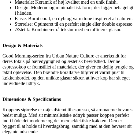
Materiale: Keramik af høj kvalitet med en unik finish.
Design: Moderne og minimalistisk form, der ligger behageligt
i hånden.
Farve: Burnt coral, en dyb og varm tone inspireret af naturen.
Størrelse: Optimeret til en perfekt single eller double espresso.
Æstetik: Kombinerer rå tekstur med en raffineret glasur.
Design & Materials
Good Morning-serien fra Urban Nature Culture er anerkendt for
deres fokus på bæredygtighed og æstetisk bevidsthed. Denne
espressokop er fremstillet af materialer, der giver en dejlig tyngde og
taktil oplevelse. Den brændte koralfarve tilfører et varmt pust til
køkkenbordet, og den unikke glasur sikrer, at hver kop har sit eget
individuelle udtryk.
Dimensions & Specifications
Koppens størrelse er nøje afstemt til espresso, så aromaerne bevares
bedst muligt. Med sit minimalistiske udtryk passer koppen perfekt
ind i både det moderne og det mere eklektiske køkken. Den er
bygget til at holde til hverdagsbrug, samtidig med at den bevarer sit
elegante udseende.