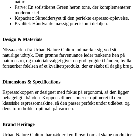
natur.
Farve: En sofistikeret Green heron tone, der komplementerer
moderne stel.
Kapacitet: Skræddersyet til den perfekte espresso-oplevelse.
Kvalitet: Håndværksmæssig præcision i detaljen.
Design & Materials
Nissa-serien fra Urban Nature Culture udmærker sig ved sit
naturlige udtryk. Den grønne farvenuance leder tankerne hen på
naturens ro, og materialevalget giver en god tyngde i hånden, hvilket
forstærker følelsen af et kvalitetsprodukt, der er skabt til daglig brug.
Dimensions & Specifications
Espressokoppen er designet med fokus på ergonomi, så den ligger
behageligt i hånden. Koppens dimensioner er optimeret til den
klassiske espressomaskine, så den passer perfekt under udløbet, og
dens form holder optimalt på varmen.
Brand Heritage
Urban Nature Culture har rødder i en filosofi om at skabe produkter,