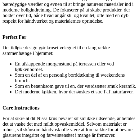
bæredygtige værdier og evnen til at bringe naturens materialer ind i
moderne boligindretning. De fokuserer på at skabe produkter, der
holder over tid, både hvad angår stil og kvalitet, ofte med en dyb
respekt for håndværket og materialernes oprindelse.
Perfect For
Det tidløse design gør kruset velegnet til en lang række
sammenhænge i hjemmet:
En afslappende morgenstund på terrassen eller ved
køkkenbordet.
Som en del af en personlig borddækning til weekendens
brunch.
Som en betænksom gave til en, der værdsætter smuk keramik.
Det moderne køkken, hvor der ønskes et strejf af naturfarver.
Care Instructions
For at sikre at dit Nissa krus bevarer sit smukke udseende, anbefales
det at vaske det med mildt opvaskemiddel. Selvom materialet er
robust, vil skånsom håndvask ofte være at foretrække for at bevare
glasurens integritet og farveintensitet i mange år fremover.