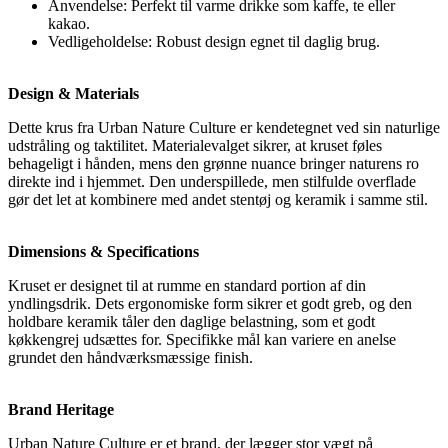
Anvendelse: Perfekt til varme drikke som kaffe, te eller
kakao.
Vedligeholdelse: Robust design egnet til daglig brug.
Design & Materials
Dette krus fra Urban Nature Culture er kendetegnet ved sin naturlige
udstråling og taktilitet. Materialevalget sikrer, at kruset føles
behageligt i hånden, mens den grønne nuance bringer naturens ro
direkte ind i hjemmet. Den underspillede, men stilfulde overflade
gør det let at kombinere med andet stentøj og keramik i samme stil.
Dimensions & Specifications
Kruset er designet til at rumme en standard portion af din
yndlingsdrik. Dets ergonomiske form sikrer et godt greb, og den
holdbare keramik tåler den daglige belastning, som et godt
køkkengrej udsættes for. Specifikke mål kan variere en anelse
grundet den håndværksmæssige finish.
Brand Heritage
Urban Nature Culture er et brand, der lægger stor vægt på