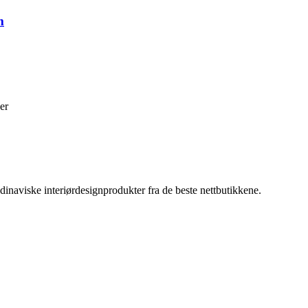
m
er
inaviske interiørdesignprodukter fra de beste nettbutikkene.