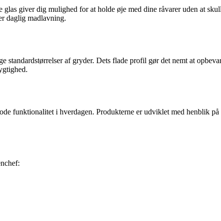
e glas giver dig mulighed for at holde øje med dine råvarer uden at sku
der daglig madlavning.
 standardstørrelser af gryder. Dets flade profil gør det nemt at opbev
ygtighed.
gode funktionalitet i hverdagen. Produkterne er udviklet med henblik på 
enchef: