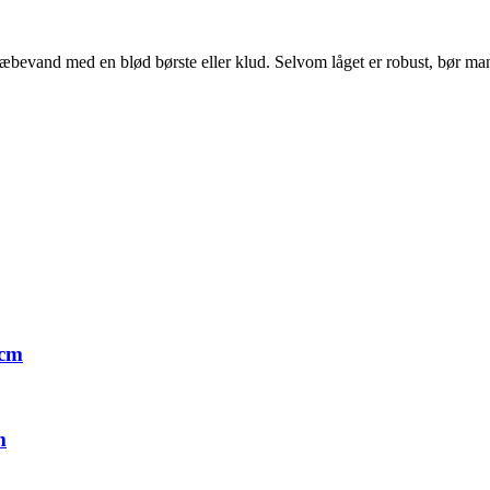
t sæbevand med en blød børste eller klud. Selvom låget er robust, bør 
 cm
m