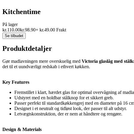
Kitchentime
På lager
kr.
110.00
kr.
98.90
+
kr.
49.00
Frakt
Se tilbudet
Produktdetaljer
Gør madlavningen mere overskuelig med
Victoria glaslåg med stå
det til et uundværligt redskab i ethvert køkken.
Key Features
Fremstillet i klart, hærdet glas for optimal overvågning af madl
Udstyret med en holdbar stålknop for et sikkert greb.
Passer perfekt til standardkøkkengrej med en diameter på 16 cm
Designet i et neutralt og tidløst look, der passer til alt udstyr.
Letvægtskonstruktion, der er nem at håndtere og rengøre.
Design & Materials