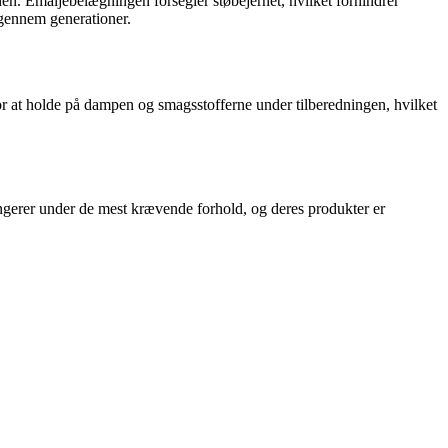
aden. Emaljebelægningen forsegler støbejernet, hvilket forhindrer
 gennem generationer.
for at holde på dampen og smagsstofferne under tilberedningen, hvilket
fungerer under de mest krævende forhold, og deres produkter er