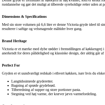
Denne gryde er fremstillet af støbejern af høj kvalitet, som er kendt f
rustdannelse og gør det muligt at tilberede syreholdige retter uden at
Dimensions & Specifications
Med sin store volumen på 6,6 liter er denne Victoria-gryde ideel til s
resulterer i saftige og velsmagende måltider hver gang.
Brand Heritage
Victoria er et mærke med dybe rødder i fremstillingen af køkkengrej i
anerkendt for deres pålidelighed og klassiske design, der aldrig går a
Perfect For
Gryden er et uundværligt redskab i ethvert køkken, især hvis du elske
Langtidssimrede gryderetter.
Bagning af sprøde grydebrød.
Tilberedning af supper og store portioner pasta.
Stegning ved høj varme, der kræver jævn varmefordeling.