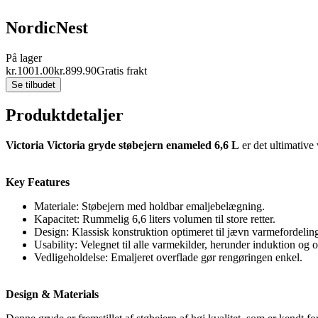
NordicNest
På lager
kr.
1001.00
kr.
899.90
Gratis frakt
Se tilbudet
Produktdetaljer
Victoria Victoria gryde støbejern enameled 6,6 L
er det ultimative
Key Features
Materiale: Støbejern med holdbar emaljebelægning.
Kapacitet: Rummelig 6,6 liters volumen til store retter.
Design: Klassisk konstruktion optimeret til jævn varmefordelin
Usability: Velegnet til alle varmekilder, herunder induktion og 
Vedligeholdelse: Emaljeret overflade gør rengøringen enkel.
Design & Materials