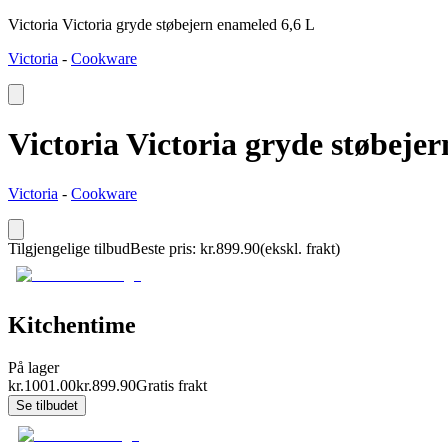
Victoria Victoria gryde støbejern enameled 6,6 L
Victoria
-
Cookware
Victoria Victoria gryde støbeje
Victoria
-
Cookware
Tilgjengelige tilbud
Beste pris
:
kr.
899.90
(ekskl. frakt)
Kitchentime
På lager
kr.
1001.00
kr.
899.90
Gratis frakt
Se tilbudet