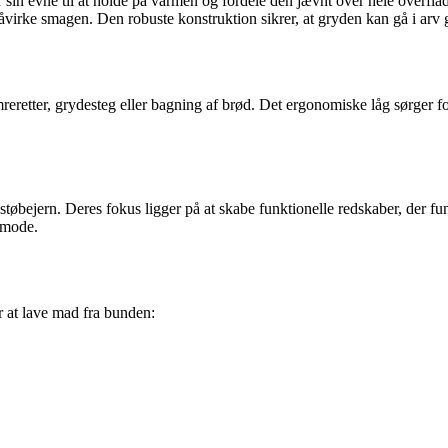
or sin evne til at holde på varmen og fordele den jævnt over hele overfl
 påvirke smagen. Den robuste konstruktion sikrer, at gryden kan gå i arv
imreretter, grydesteg eller bagning af brød. Det ergonomiske låg sørger 
 støbejern. Deres fokus ligger på at skabe funktionelle redskaber, der 
f mode.
r at lave mad fra bunden: