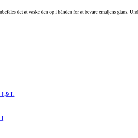
anbefales det at vaske den op i hånden for at bevare emaljens glans. Un
 1,9 L
 l