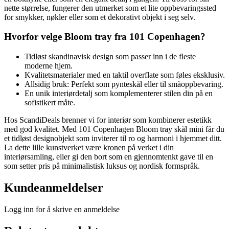
nette størrelse, fungerer den utmerket som et lite oppbevaringssted
for smykker, nøkler eller som et dekorativt objekt i seg selv.
Hvorfor velge Bloom tray fra 101 Copenhagen?
Tidløst skandinavisk design som passer inn i de fleste
moderne hjem.
Kvalitetsmaterialer med en taktil overflate som føles eksklusiv.
Allsidig bruk: Perfekt som pynteskål eller til småoppbevaring.
En unik interiørdetalj som komplementerer stilen din på en
sofistikert måte.
Hos ScandiDeals brenner vi for interiør som kombinerer estetikk
med god kvalitet. Med 101 Copenhagen Bloom tray skål mini får du
et tidløst designobjekt som inviterer til ro og harmoni i hjemmet ditt.
La dette lille kunstverket være kronen på verket i din
interiørsamling, eller gi den bort som en gjennomtenkt gave til en
som setter pris på minimalistisk luksus og nordisk formspråk.
Kundeanmeldelser
Logg inn for å skrive en anmeldelse