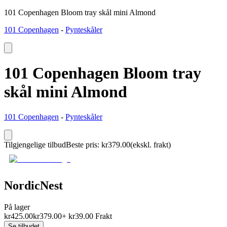
101 Copenhagen Bloom tray skål mini Almond
101 Copenhagen
-
Pynteskåler
101 Copenhagen Bloom tray
skål mini Almond
101 Copenhagen
-
Pynteskåler
Tilgjengelige tilbud
Beste pris
:
kr
379.00
(ekskl. frakt)
NordicNest
På lager
kr
425.00
kr
379.00
+
kr
39.00
Frakt
Se tilbudet