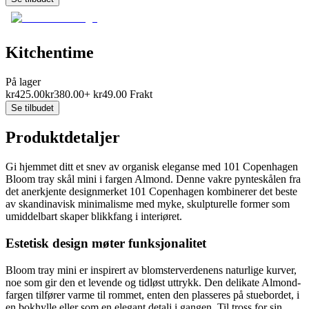
Kitchentime
På lager
kr
425.00
kr
380.00
+
kr
49.00
Frakt
Se tilbudet
Produktdetaljer
Gi hjemmet ditt et snev av organisk eleganse med 101 Copenhagen
Bloom tray skål mini i fargen Almond. Denne vakre pynteskålen fra
det anerkjente designmerket 101 Copenhagen kombinerer det beste
av skandinavisk minimalisme med myke, skulpturelle former som
umiddelbart skaper blikkfang i interiøret.
Estetisk design møter funksjonalitet
Bloom tray mini er inspirert av blomsterverdenens naturlige kurver,
noe som gir den et levende og tidløst uttrykk. Den delikate Almond-
fargen tilfører varme til rommet, enten den plasseres på stuebordet, i
en bokhylle eller som en elegant detalj i gangen. Til tross for sin