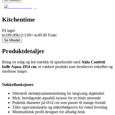
Kitchentime
På lager
kr
189.00
kr
113.00
+
kr
49.00
Frakt
Se tilbudet
Produktdetaljer
Bring en rolig og lett estetikk til spisebordet med
Aida Confetti
bolle Aqua, Ø14 cm
, et vakkert produkt som fremhever enkelhet og
moderne farger.
Nøkkelfunksjoner
Slitesterk steintøysammensetning for langvarig skjønnhet
Myk, beroligende aquablå nyanse for et friskt utseende
Praktisk diameter på Ø14 cm som passer til mange formål
Tåler oppvaskmaskin og mikrobølgeovn for enkel hverdag
Minimalistisk profil designet for allsidig bruk