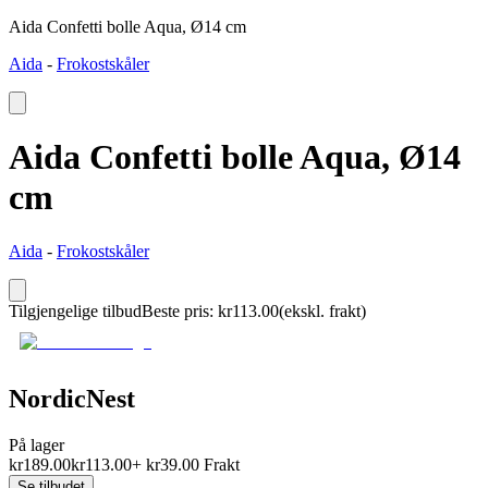
Aida Confetti bolle Aqua, Ø14 cm
Aida
-
Frokostskåler
Aida Confetti bolle Aqua, Ø14
cm
Aida
-
Frokostskåler
Tilgjengelige tilbud
Beste pris
:
kr
113.00
(ekskl. frakt)
NordicNest
På lager
kr
189.00
kr
113.00
+
kr
39.00
Frakt
Se tilbudet