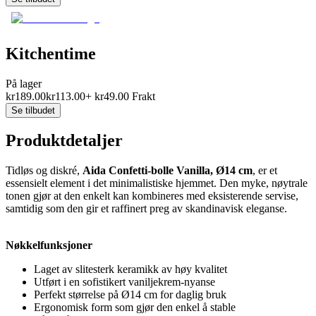
Kitchentime
På lager
kr
189.00
kr
113.00
+
kr
49.00
Frakt
Se tilbudet
Produktdetaljer
Tidløs og diskré,
Aida Confetti-bolle Vanilla, Ø14 cm
, er et
essensielt element i det minimalistiske hjemmet. Den myke, nøytrale
tonen gjør at den enkelt kan kombineres med eksisterende servise,
samtidig som den gir et raffinert preg av skandinavisk eleganse.
Nøkkelfunksjoner
Laget av slitesterk keramikk av høy kvalitet
Utført i en sofistikert vaniljekrem-nyanse
Perfekt størrelse på Ø14 cm for daglig bruk
Ergonomisk form som gjør den enkel å stable