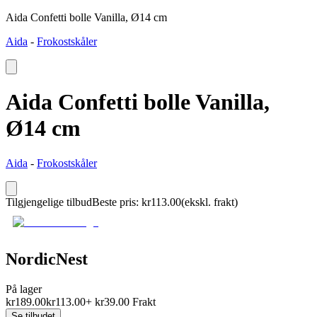
Aida Confetti bolle Vanilla, Ø14 cm
Aida
-
Frokostskåler
Aida Confetti bolle Vanilla,
Ø14 cm
Aida
-
Frokostskåler
Tilgjengelige tilbud
Beste pris
:
kr
113.00
(ekskl. frakt)
NordicNest
På lager
kr
189.00
kr
113.00
+
kr
39.00
Frakt
Se tilbudet