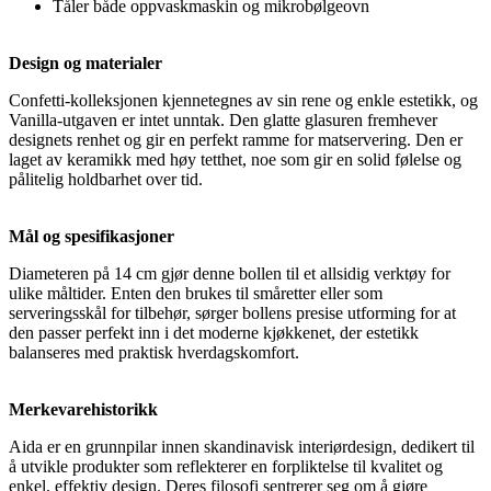
Tåler både oppvaskmaskin og mikrobølgeovn
Design og materialer
Confetti-kolleksjonen kjennetegnes av sin rene og enkle estetikk, og
Vanilla-utgaven er intet unntak. Den glatte glasuren fremhever
designets renhet og gir en perfekt ramme for matservering. Den er
laget av keramikk med høy tetthet, noe som gir en solid følelse og
pålitelig holdbarhet over tid.
Mål og spesifikasjoner
Diameteren på 14 cm gjør denne bollen til et allsidig verktøy for
ulike måltider. Enten den brukes til småretter eller som
serveringsskål for tilbehør, sørger bollens presise utforming for at
den passer perfekt inn i det moderne kjøkkenet, der estetikk
balanseres med praktisk hverdagskomfort.
Merkevarehistorikk
Aida er en grunnpilar innen skandinavisk interiørdesign, dedikert til
å utvikle produkter som reflekterer en forpliktelse til kvalitet og
enkel, effektiv design. Deres filosofi sentrerer seg om å gjøre