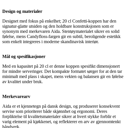
Design og materialer
Designet med fokus på enkelhet; 20 cl Confetti-koppen har den
signatur-glatte utsiden og den holdbare konstruksjonen som er
synonym med merkevaren Aida. Stentøymaterialet sikrer en solid
følelse, mens Candyfloss-fargen gir en subtil, beroligende estetikk
som enkelt integreres i moderne skandinavisk interiør.
Mål og spesifikasjoner
Med en kapasitet på 20 cl er denne koppen spesifikt dimensjonert
for mindre serveringer. Det kompakte formatet sørger for at den tar
minimalt med plass i skapet, mens vekten og balansen gir en følelse
av kvalitet under bruk.
Merkevarearv
Aida er et kjennetegn på dansk design, og produserer konsekvent
servise som prioriterer både skjønnhet og ergonomi. Deres
forpliktelse til kvalitetsmaterialer sikrer at hvert stykke forblir et
varig element på kjøkkenet, og reflekterer en arv av gjennomtenkt
håndverk.