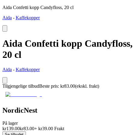
Aida Confetti kopp Candyfloss, 20 cl
Aida
-
Kaffekopper
Aida Confetti kopp Candyfloss,
20 cl
Aida
-
Kaffekopper
Tilgjengelige tilbud
Beste pris
:
kr
83.00
(ekskl. frakt)
NordicNest
På lager
kr
139.00
kr
83.00
+
kr
39.00
Frakt
Se tilbudet