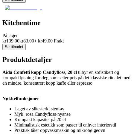
Kitchentime
På lager
kr
139.00
kr
83.00
+
kr
49.00
Frakt
Se tilbudet
Produktdetaljer
Aida Confetti kopp Candyfloss, 20 cl
tilbyr en sofistikert og
kompakt løsning for deg som setter pris på det klassiske ritualet med
en mindre, konsentrert kopp kaffe eller espresso.
Nøkkelfunksjoner
Laget av slitesterkt stentøy
Myk, rosa Candyfloss-nyanse
Kompakt kapasitet på 20 cl
Minimalistisk estetikk som passer til enhver interiørstil
Praktisk tåler oppvaskmaskin og mikrobølgeovn