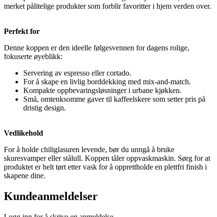
merket pålitelige produkter som forblir favoritter i hjem verden over.
Perfekt for
Denne koppen er den ideelle følgesvennen for dagens rolige,
fokuserte øyeblikk:
Servering av espresso eller cortado.
For å skape en livlig borddekking med mix-and-match.
Kompakte oppbevaringsløsninger i urbane kjøkken.
Små, omtenksomme gaver til kaffeelskere som setter pris på
dristig design.
Vedlikehold
For å holde chiliglasuren levende, bør du unngå å bruke
skuresvamper eller stålull. Koppen tåler oppvaskmaskin. Sørg for at
produktet er helt tørt etter vask for å opprettholde en plettfri finish i
skapene dine.
Kundeanmeldelser
Logg inn for å skrive en anmeldelse