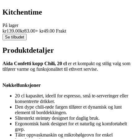
Kitchentime
På lager
kr
139.00
kr
83.00
+
kr
49.00
Frakt
Se tilbudet
Produktdetaljer
Aida Confetti kopp Chili, 20 cl
er et kompakt og stilig valg som
tilfører varme og funksjonalitet til ethvert servise.
Nøkkelfunksjoner
20 cl kapasitet, ideell for espresso, små te-serveringer eller
konsentrerte drikker.
Den dype chili-røde fargen tilfører et dynamisk og lunt
element til borddekkingen.
Slitesterkt steintøy designet for daglig bruk.
Ergonomisk hank designet for et naturlig og komfortabelt
grep.
Tåler oppvaskmaskin og mikrobølgeovn for enkel