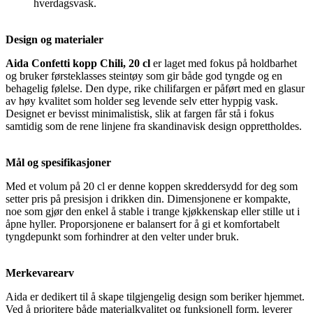
hverdagsvask.
Design og materialer
Aida Confetti kopp Chili, 20 cl
er laget med fokus på holdbarhet
og bruker førsteklasses steintøy som gir både god tyngde og en
behagelig følelse. Den dype, rike chilifargen er påført med en glasur
av høy kvalitet som holder seg levende selv etter hyppig vask.
Designet er bevisst minimalistisk, slik at fargen får stå i fokus
samtidig som de rene linjene fra skandinavisk design opprettholdes.
Mål og spesifikasjoner
Med et volum på 20 cl er denne koppen skreddersydd for deg som
setter pris på presisjon i drikken din. Dimensjonene er kompakte,
noe som gjør den enkel å stable i trange kjøkkenskap eller stille ut i
åpne hyller. Proporsjonene er balansert for å gi et komfortabelt
tyngdepunkt som forhindrer at den velter under bruk.
Merkevarearv
Aida er dedikert til å skape tilgjengelig design som beriker hjemmet.
Ved å prioritere både materialkvalitet og funksjonell form, leverer