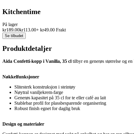
Kitchentime
På lager
kr
189.00
kr
113.00
+
kr
49.00
Frakt
Se tilbudet
Produktdetaljer
Aida Confetti-kopp i Vanilla, 35 cl
tilbyr en generøs størrelse og en 
Nøkkelfunksjoner
Slitesterk konstruksjon i steintøy
Nøytral vaniljekrem-farge
Generøs kapasitet på 35 cl for te eller café au lait
Stablebar profil for plassbesparende organisering
Robust finish egnet for daglig bruk
Design og materialer