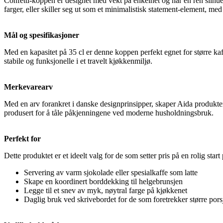
Confetti-koppen er designet med vekt på enkelhet og har en ren silhu
farger, eller skiller seg ut som et minimalistisk statement-element, med
Mål og spesifikasjoner
Med en kapasitet på 35 cl er denne koppen perfekt egnet for større kaf
stabile og funksjonelle i et travelt kjøkkenmiljø.
Merkevarearv
Med en arv forankret i danske designprinsipper, skaper Aida produkter 
produsert for å tåle påkjenningene ved moderne husholdningsbruk.
Perfekt for
Dette produktet er et ideelt valg for de som setter pris på en rolig sta
Servering av varm sjokolade eller spesialkaffe som latte
Skape en koordinert borddekking til helgebrunsjen
Legge til et snev av myk, nøytral farge på kjøkkenet
Daglig bruk ved skrivebordet for de som foretrekker større pors