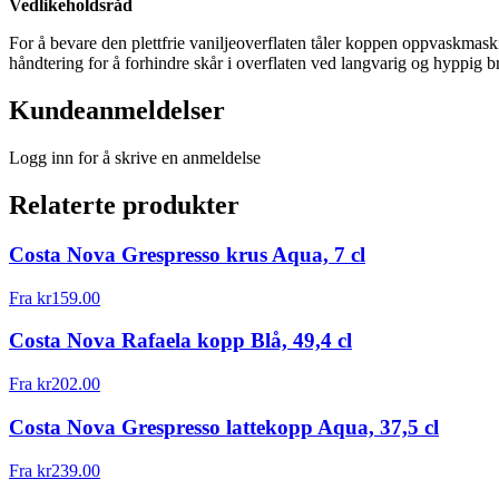
Vedlikeholdsråd
For å bevare den plettfrie vaniljeoverflaten tåler koppen oppvaskmaski
håndtering for å forhindre skår i overflaten ved langvarig og hyppig b
Kundeanmeldelser
Logg inn for å skrive en anmeldelse
Relaterte produkter
Costa Nova Grespresso krus Aqua, 7 cl
Fra
kr
159.00
Costa Nova Rafaela kopp Blå, 49,4 cl
Fra
kr
202.00
Costa Nova Grespresso lattekopp Aqua, 37,5 cl
Fra
kr
239.00