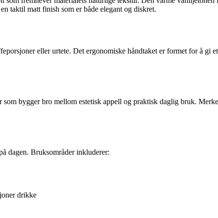
ett som fremhever materialets naturlige tekstur. Den varme vaniljetone
 en taktil matt finish som er både elegant og diskret.
feporsjoner eller urtete. Det ergonomiske håndtaket er formet for å gi et
som bygger bro mellom estetisk appell og praktisk daglig bruk. Merket er
rt på dagen. Bruksområder inkluderer:
joner drikke