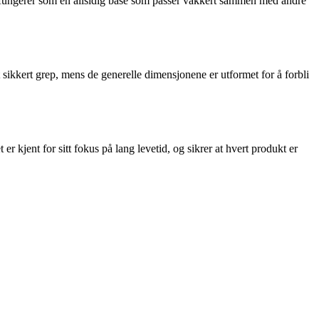
n fungerer som en allsidig base som passer vakkert sammen med andre
 sikkert grep, mens de generelle dimensjonene er utformet for å forbli
 kjent for sitt fokus på lang levetid, og sikrer at hvert produkt er