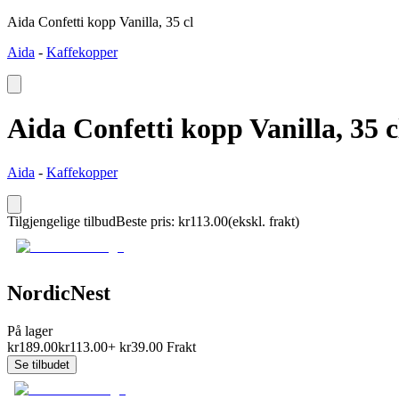
Aida Confetti kopp Vanilla, 35 cl
Aida
-
Kaffekopper
Aida Confetti kopp Vanilla, 35 c
Aida
-
Kaffekopper
Tilgjengelige tilbud
Beste pris
:
kr
113.00
(ekskl. frakt)
NordicNest
På lager
kr
189.00
kr
113.00
+
kr
39.00
Frakt
Se tilbudet