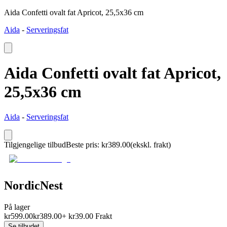
Aida Confetti ovalt fat Apricot, 25,5x36 cm
Aida
-
Serveringsfat
Aida Confetti ovalt fat Apricot,
25,5x36 cm
Aida
-
Serveringsfat
Tilgjengelige tilbud
Beste pris
:
kr
389.00
(ekskl. frakt)
NordicNest
På lager
kr
599.00
kr
389.00
+
kr
39.00
Frakt
Se tilbudet