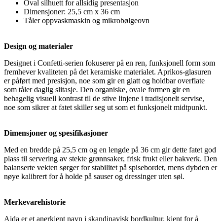
Oval silhuett for allsidig presentasjon
Dimensjoner: 25,5 cm x 36 cm
Tåler oppvaskmaskin og mikrobølgeovn
Design og materialer
Designet i Confetti-serien fokuserer på en ren, funksjonell form som
fremhever kvaliteten på det keramiske materialet. Aprikos-glasuren
er påført med presisjon, noe som gir en glatt og holdbar overflate
som tåler daglig slitasje. Den organiske, ovale formen gir en
behagelig visuell kontrast til de stive linjene i tradisjonelt servise,
noe som sikrer at fatet skiller seg ut som et funksjonelt midtpunkt.
Dimensjoner og spesifikasjoner
Med en bredde på 25,5 cm og en lengde på 36 cm gir dette fatet god
plass til servering av stekte grønnsaker, frisk frukt eller bakverk. Den
balanserte vekten sørger for stabilitet på spisebordet, mens dybden er
nøye kalibrert for å holde på sauser og dressinger uten søl.
Merkevarehistorie
Aida er et anerkjent navn i skandinavisk bordkultur, kjent for å