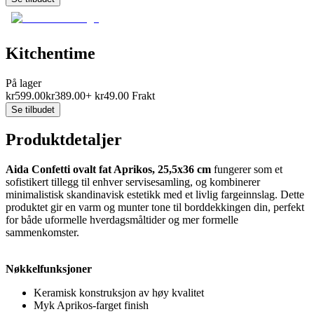
Kitchentime
På lager
kr
599.00
kr
389.00
+
kr
49.00
Frakt
Se tilbudet
Produktdetaljer
Aida Confetti ovalt fat Aprikos, 25,5x36 cm
fungerer som et
sofistikert tillegg til enhver servisesamling, og kombinerer
minimalistisk skandinavisk estetikk med et livlig fargeinnslag. Dette
produktet gir en varm og munter tone til borddekkingen din, perfekt
for både uformelle hverdagsmåltider og mer formelle
sammenkomster.
Nøkkelfunksjoner
Keramisk konstruksjon av høy kvalitet
Myk Aprikos-farget finish