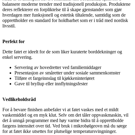
balansere moderne trender med tradisjonell produksjon. Produktene
deres reflekterer en forpliktelse til å skape gjenstander som gjør
hverdagen mer funksjonell og estetisk tiltalende, samtidig som de
opprettholder en standard for holdbarhet som er i tråd med nordisk
livsstil.
Perfekt for
Dette fatet er ideelt for de som liker kuraterte borddekninger og
enkel servering.
Servering av hovedretter ved familiemiddager
Presentasjon av småretter under sosiale sammenkomster
Tilføre et fargeinnslag til kjøkkeninteriøret
Gave til bryllup eller innflytningsfester
Vedlikeholdsråd
For å bevare finishen anbefaler vi at fatet vaskes med et mildt
vaskemiddel og en myk klut. Selv om det tåler oppvaskmaskin, vil
det å unngå programmer med høy varme bidra til å opprettholde
fargens intensitet over tid. Ved bruk i mikrobølgeovn må du sørge
for at fatet ikke utsettes for plutselige temperatursvingninger.