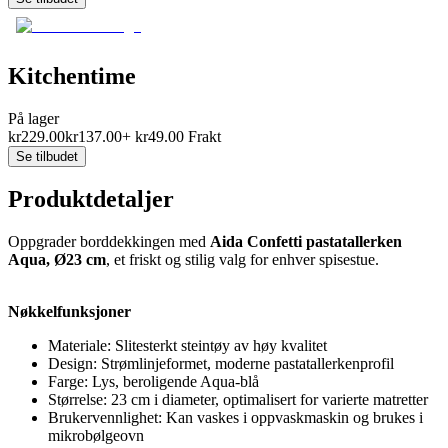
Kitchentime
På lager
kr
229.00
kr
137.00
+
kr
49.00
Frakt
Se tilbudet
Produktdetaljer
Oppgrader borddekkingen med
Aida Confetti pastatallerken
Aqua, Ø23 cm
, et friskt og stilig valg for enhver spisestue.
Nøkkelfunksjoner
Materiale: Slitesterkt steintøy av høy kvalitet
Design: Strømlinjeformet, moderne pastatallerkenprofil
Farge: Lys, beroligende Aqua-blå
Størrelse: 23 cm i diameter, optimalisert for varierte matretter
Brukervennlighet: Kan vaskes i oppvaskmaskin og brukes i
mikrobølgeovn