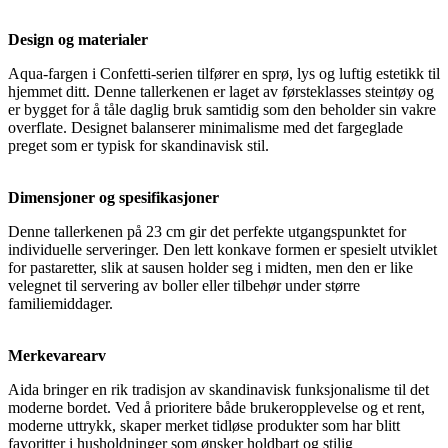
Design og materialer
Aqua-fargen i Confetti-serien tilfører en sprø, lys og luftig estetikk til
hjemmet ditt. Denne tallerkenen er laget av førsteklasses steintøy og
er bygget for å tåle daglig bruk samtidig som den beholder sin vakre
overflate. Designet balanserer minimalisme med det fargeglade
preget som er typisk for skandinavisk stil.
Dimensjoner og spesifikasjoner
Denne tallerkenen på 23 cm gir det perfekte utgangspunktet for
individuelle serveringer. Den lett konkave formen er spesielt utviklet
for pastaretter, slik at sausen holder seg i midten, men den er like
velegnet til servering av boller eller tilbehør under større
familiemiddager.
Merkevarearv
Aida bringer en rik tradisjon av skandinavisk funksjonalisme til det
moderne bordet. Ved å prioritere både brukeropplevelse og et rent,
moderne uttrykk, skaper merket tidløse produkter som har blitt
favoritter i husholdninger som ønsker holdbart og stilig