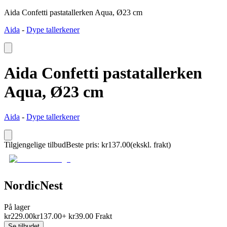
Aida Confetti pastatallerken Aqua, Ø23 cm
Aida
-
Dype tallerkener
Aida Confetti pastatallerken
Aqua, Ø23 cm
Aida
-
Dype tallerkener
Tilgjengelige tilbud
Beste pris
:
kr
137.00
(ekskl. frakt)
NordicNest
På lager
kr
229.00
kr
137.00
+
kr
39.00
Frakt
Se tilbudet