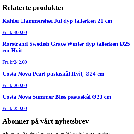
Relaterte produkter
Kähler Hammershøi Jul dyp tallerken 21 cm
Fra
kr
399.00
Rörstrand Swedish Grace Winter dyp tallerken Ø25
cm Hvit
Fra
kr
242.00
Costa Nova Pearl pastaskål Hvit, Ø24 cm
Fra
kr
269.00
Costa Nova Summer Bliss pastaskål Ø23 cm
Fra
kr
259.00
Abonner på vårt nyhetsbrev
Abonner på nyhetsbrevet vårt og få beskjed om våre siste