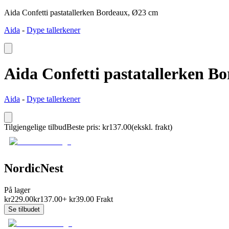
Aida Confetti pastatallerken Bordeaux, Ø23 cm
Aida
-
Dype tallerkener
Aida Confetti pastatallerken B
Aida
-
Dype tallerkener
Tilgjengelige tilbud
Beste pris
:
kr
137.00
(ekskl. frakt)
NordicNest
På lager
kr
229.00
kr
137.00
+
kr
39.00
Frakt
Se tilbudet