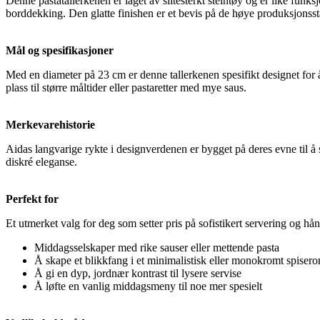
Denne pastatallerkenen er laget av slitesterkt steintøy og er like funk
borddekking. Den glatte finishen er et bevis på de høye produksjonsst
Mål og spesifikasjoner
Med en diameter på 23 cm er denne tallerkenen spesifikt designet for å
plass til større måltider eller pastaretter med mye saus.
Merkevarehistorie
Aidas langvarige rykte i designverdenen er bygget på deres evne til å 
diskré eleganse.
Perfekt for
Et utmerket valg for deg som setter pris på sofistikert servering og hå
Middagsselskaper med rike sauser eller mettende pasta
Å skape et blikkfang i et minimalistisk eller monokromt spiser
Å gi en dyp, jordnær kontrast til lysere servise
Å løfte en vanlig middagsmeny til noe mer spesielt