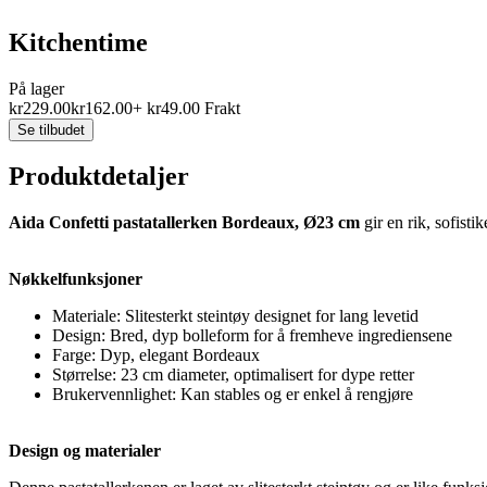
Kitchentime
På lager
kr
229.00
kr
162.00
+
kr
49.00
Frakt
Se tilbudet
Produktdetaljer
Aida Confetti pastatallerken Bordeaux, Ø23 cm
gir en rik, sofisti
Nøkkelfunksjoner
Materiale: Slitesterkt steintøy designet for lang levetid
Design: Bred, dyp bolleform for å fremheve ingrediensene
Farge: Dyp, elegant Bordeaux
Størrelse: 23 cm diameter, optimalisert for dype retter
Brukervennlighet: Kan stables og er enkel å rengjøre
Design og materialer