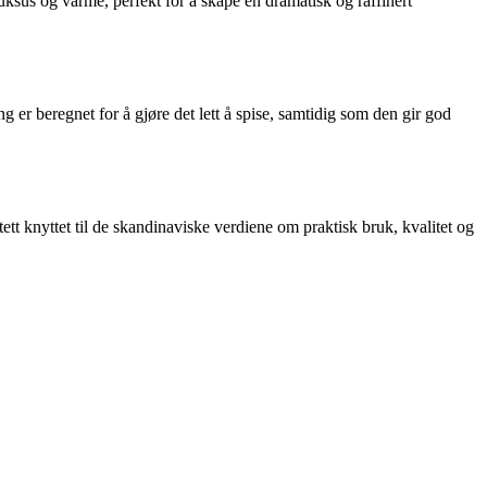
luksus og varme, perfekt for å skape en dramatisk og raffinert
 er beregnet for å gjøre det lett å spise, samtidig som den gir god
ett knyttet til de skandinaviske verdiene om praktisk bruk, kvalitet og