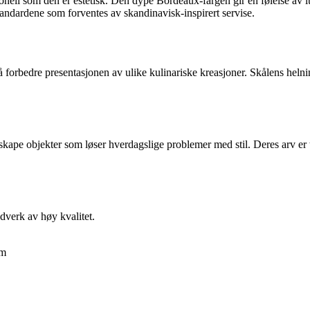
sjonell som den er estetisk. Den dype Bordeaux-fargen gir en følelse av 
andardene som forventes av skandinavisk-inspirert servise.
 forbedre presentasjonen av ulike kulinariske kreasjoner. Skålens helning
skape objekter som løser hverdagslige problemer med stil. Deres arv er t
ndverk av høy kvalitet.
om