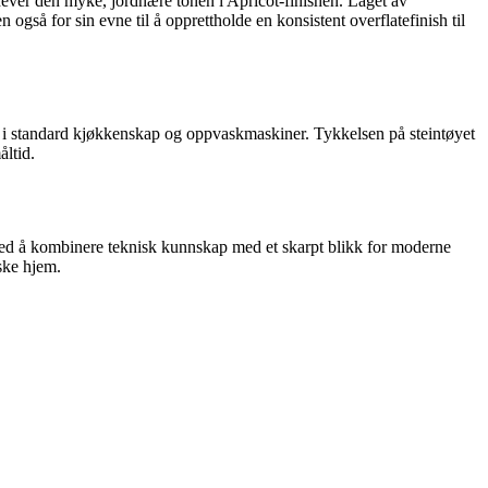
emhever den myke, jordnære tonen i Apricot-finishen. Laget av
 også for sin evne til å opprettholde en konsistent overflatefinish til
t i standard kjøkkenskap og oppvaskmaskiner. Tykkelsen på steintøyet
åltid.
e. Ved å kombinere teknisk kunnskap med et skarpt blikk for moderne
iske hjem.