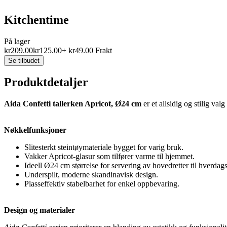
Kitchentime
På lager
kr
209.00
kr
125.00
+
kr
49.00
Frakt
Se tilbudet
Produktdetaljer
Aida Confetti tallerken Apricot, Ø24 cm
er et allsidig og stilig va
Nøkkelfunksjoner
Slitesterkt steintøymateriale bygget for varig bruk.
Vakker Apricot-glasur som tilfører varme til hjemmet.
Ideell Ø24 cm størrelse for servering av hovedretter til hverdags
Underspilt, moderne skandinavisk design.
Plasseffektiv stabelbarhet for enkel oppbevaring.
Design og materialer