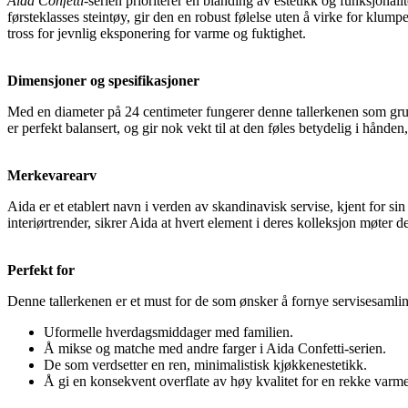
Aida Confetti
-serien prioriterer en blanding av estetikk og funksjonal
førsteklasses steintøy, gir den en robust følelse uten å virke for klump
tross for jevnlig eksponering for varme og fuktighet.
Dimensjoner og spesifikasjoner
Med en diameter på 24 centimeter fungerer denne tallerkenen som gru
er perfekt balansert, og gir nok vekt til at den føles betydelig i hånden
Merkevarearv
Aida er et etablert navn i verden av skandinavisk servise, kjent for s
interiørtrender, sikrer Aida at hvert element i deres kolleksjon møter
Perfekt for
Denne tallerkenen er et must for de som ønsker å fornye servisesamli
Uformelle hverdagsmiddager med familien.
Å mikse og matche med andre farger i Aida Confetti-serien.
De som verdsetter en ren, minimalistisk kjøkkenestetikk.
Å gi en konsekvent overflate av høy kvalitet for en rekke varme 