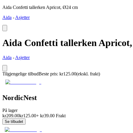
Aida Confetti tallerken Apricot, Ø24 cm
Aida
-
Asjetter
Aida Confetti tallerken Apricot
Aida
-
Asjetter
Tilgjengelige tilbud
Beste pris
:
kr
125.00
(ekskl. frakt)
NordicNest
På lager
kr
209.00
kr
125.00
+
kr
39.00
Frakt
Se tilbudet