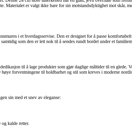
itet. Denne 24 cm store tallerkenen har en glatt, jevn overflate som fr
ete. Materialet er valgt ikke bare for sin motstandsdyktighet mot skår, men
nnmuren i et hverdagsservise. Den er designet for å passe komfortabel
, samtidig som den er lett nok til å sendes rundt bordet under et familiem
in dedikasjon til å lage produkter som gjør daglige måltider til en gled
 de høye forventningene til holdbarhet og stil som kreves i moderne nord
ngen sin med et snev av eleganse:
og kalde retter.