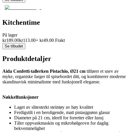
Kitchentime
På lager
kr
189.00
kr
113.00
+
kr
49.00
Frakt
Se tilbudet
Produktdetaljer
Aida Confetti-tallerken Pistachio, Ø21 cm
tilfører et snev av
myke, organiske farger til spisebordet ditt, og kombinerer moderne
skandinavisk minimalisme med funksjonell eleganse.
Nøkkelfunksjoner
Laget av slitesterkt steintøy av høy kvalitet
Ferdigstilt i en beroligende, matt pistasjgrønn glasur
Diameter på 21 cm, ideell for forretter eller lunsj
Tåler oppvaskmaskin og mikrobølgeovn for daglig
bekvemmelighet