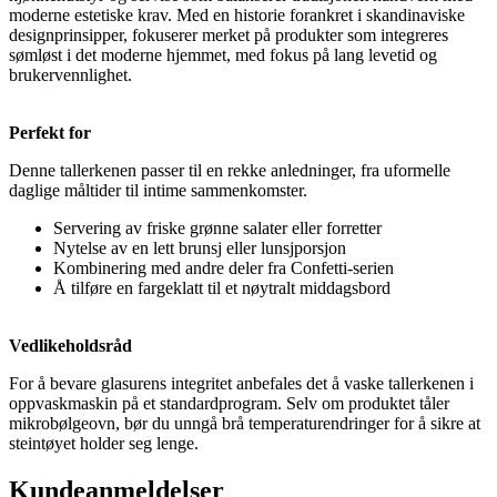
moderne estetiske krav. Med en historie forankret i skandinaviske
designprinsipper, fokuserer merket på produkter som integreres
sømløst i det moderne hjemmet, med fokus på lang levetid og
brukervennlighet.
Perfekt for
Denne tallerkenen passer til en rekke anledninger, fra uformelle
daglige måltider til intime sammenkomster.
Servering av friske grønne salater eller forretter
Nytelse av en lett brunsj eller lunsjporsjon
Kombinering med andre deler fra Confetti-serien
Å tilføre en fargeklatt til et nøytralt middagsbord
Vedlikeholdsråd
For å bevare glasurens integritet anbefales det å vaske tallerkenen i
oppvaskmaskin på et standardprogram. Selv om produktet tåler
mikrobølgeovn, bør du unngå brå temperaturendringer for å sikre at
steintøyet holder seg lenge.
Kundeanmeldelser