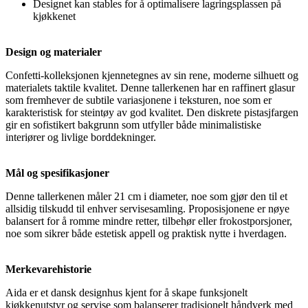
Designet kan stables for å optimalisere lagringsplassen på
kjøkkenet
Design og materialer
Confetti-kolleksjonen kjennetegnes av sin rene, moderne silhuett og
materialets taktile kvalitet. Denne tallerkenen har en raffinert glasur
som fremhever de subtile variasjonene i teksturen, noe som er
karakteristisk for steintøy av god kvalitet. Den diskrete pistasjfargen
gir en sofistikert bakgrunn som utfyller både minimalistiske
interiører og livlige borddekninger.
Mål og spesifikasjoner
Denne tallerkenen måler 21 cm i diameter, noe som gjør den til et
allsidig tilskudd til enhver servisesamling. Proposisjonene er nøye
balansert for å romme mindre retter, tilbehør eller frokostporsjoner,
noe som sikrer både estetisk appell og praktisk nytte i hverdagen.
Merkevarehistorie
Aida er et dansk designhus kjent for å skape funksjonelt
kjøkkenutstyr og servise som balanserer tradisjonelt håndverk med