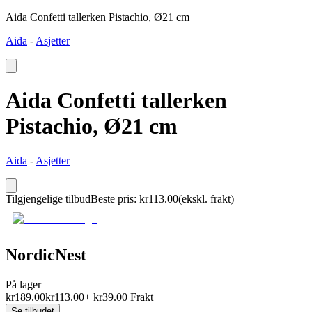
Aida Confetti tallerken Pistachio, Ø21 cm
Aida
-
Asjetter
Aida Confetti tallerken
Pistachio, Ø21 cm
Aida
-
Asjetter
Tilgjengelige tilbud
Beste pris
:
kr
113.00
(ekskl. frakt)
NordicNest
På lager
kr
189.00
kr
113.00
+
kr
39.00
Frakt
Se tilbudet