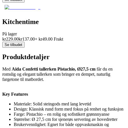
Kitchentime
På lager
kr
229.00
kr
137.00
+
kr
49.00
Frakt
Se tilbudet
Produktdetaljer
Med
Aida Confetti tallerken Pistachio, Ø27,5 cm
får du en
romslig og elegant tallerken som bringer en dempet, naturlig
fargetone til matbordet.
Key Features
Materiale: Solid steingods med lang levetid
Design: Klassisk rund form med fokus på renhet og funksjon
Farge: Pistachio – en rolig og sofistikert grønnnyanse
Størrelse: Ø 27,5 cm for sjenerøs servering av hovedretter
Brukervennlighet: Egnet for både oppvaskmaskin og