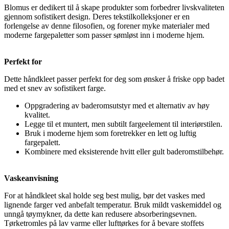
Blomus er dedikert til å skape produkter som forbedrer livskvaliteten
gjennom sofistikert design. Deres tekstilkolleksjoner er en
forlengelse av denne filosofien, og forener myke materialer med
moderne fargepaletter som passer sømløst inn i moderne hjem.
Perfekt for
Dette håndkleet passer perfekt for deg som ønsker å friske opp badet
med et snev av sofistikert farge.
Oppgradering av baderomsutstyr med et alternativ av høy
kvalitet.
Legge til et muntert, men subtilt fargeelement til interiørstilen.
Bruk i moderne hjem som foretrekker en lett og luftig
fargepalett.
Kombinere med eksisterende hvitt eller gult baderomstilbehør.
Vaskeanvisning
For at håndkleet skal holde seg best mulig, bør det vaskes med
lignende farger ved anbefalt temperatur. Bruk mildt vaskemiddel og
unngå tøymykner, da dette kan redusere absorberingsevnen.
Tørketromles på lav varme eller lufttørkes for å bevare stoffets