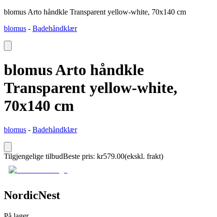
blomus Arto håndkle Transparent yellow-white, 70x140 cm
blomus
-
Badehåndklær
blomus Arto håndkle
Transparent yellow-white,
70x140 cm
blomus
-
Badehåndklær
Tilgjengelige tilbud
Beste pris
:
kr
579.00
(ekskl. frakt)
NordicNest
På lager