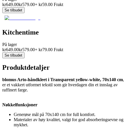
kr
649.00
kr
579.00
+
kr
59.00
Frakt
Se tilbudet
Kitchentime
På lager
kr
649.00
kr
579.00
+
kr
79.00
Frakt
Se tilbudet
Produktdetaljer
blomus Arto-håndkleet i Transparent yellow-white, 70x140 cm
,
er et vakkert utformet tekstil som gir hverdagen din et innslag av
raffinert farge.
Nøkkelfunksjoner
Generøse mål på 70x140 cm for full komfort.
Materialer av høy kvalitet, valgt for god absorberingsevne og
mykhet.