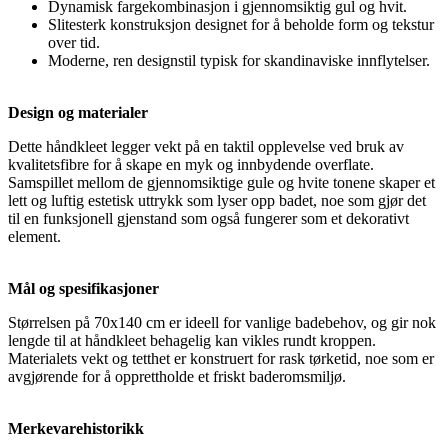
Dynamisk fargekombinasjon i gjennomsiktig gul og hvit.
Slitesterk konstruksjon designet for å beholde form og tekstur
over tid.
Moderne, ren designstil typisk for skandinaviske innflytelser.
Design og materialer
Dette håndkleet legger vekt på en taktil opplevelse ved bruk av
kvalitetsfibre for å skape en myk og innbydende overflate.
Samspillet mellom de gjennomsiktige gule og hvite tonene skaper et
lett og luftig estetisk uttrykk som lyser opp badet, noe som gjør det
til en funksjonell gjenstand som også fungerer som et dekorativt
element.
Mål og spesifikasjoner
Størrelsen på 70x140 cm er ideell for vanlige badebehov, og gir nok
lengde til at håndkleet behagelig kan vikles rundt kroppen.
Materialets vekt og tetthet er konstruert for rask tørketid, noe som er
avgjørende for å opprettholde et friskt baderomsmiljø.
Merkevarehistorikk