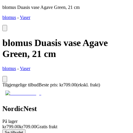
blomus Duasis vase Agave Green, 21 cm
blomus
-
Vaser
blomus Duasis vase Agave
Green, 21 cm
blomus
-
Vaser
Tilgjengelige tilbud
Beste pris
:
kr
709.00
(ekskl. frakt)
NordicNest
På lager
kr
799.00
kr
709.00
Gratis frakt
Se tilbudet