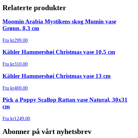
Relaterte produkter
Moomin Arabia Mystikens skog Mumin vase
Grønn, 8,3 cm
Fra
kr
299.00
Kähler Hammershøi Christmas vase 10,5 cm
Fra
kr
310.00
Kähler Hammershøi Christmas vase 13 cm
Fra
kr
469.00
Pick a Poppy Scallop Rattan vase Natural, 30x31
cm
Fra
kr
1249.00
Abonner på vårt nyhetsbrev