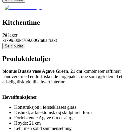
Kitchentime
På lager
kr
799.00
kr
709.00
Gratis frakt
Se tilbudet
Produktdetaljer
blomus Duasis vase Agave Green, 21 cm
kombinerer raffinert
håndverk med en forfriskende fargepalett, noe som gjør den til et
allsidig tilskudd til ethvert interiør.
Hovedfunksjoner
Konstruksjon i førsteklasses glass
Distinkt, arkitektonisk og skulpturell form
Forfriskende Agave Green-farge
Høyde: 21 cm
Lett, men solid sammensetning