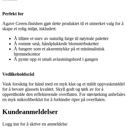
Perfekt for
Agave Green-finishen gjør dette produktet til et utmerket valg for å
skape et rolig miljø, inkludert:
Å tilføre et snev av naturlig farge til nøytrale paletter
Å romme små, håndplukkede blomsterbuketter
Å fungere som et aksentstykke på et minimalistisk
hjemmekontor
Å pynte opp et smalt avlastningsbord i gangen
Vedlikeholdsråd
Vask forsiktig for hånd med en myk klut og et mildt oppvaskmiddel
for å bevare glassets kvalitet. Skyll godt og tørk av for å
opprettholde den reflekterende overflaten. For støvtørking anbefales
en myk mikrofiberklut for å forhindre riper på overflaten.
Kundeanmeldelser
Logg inn for å skrive en anmeldelse