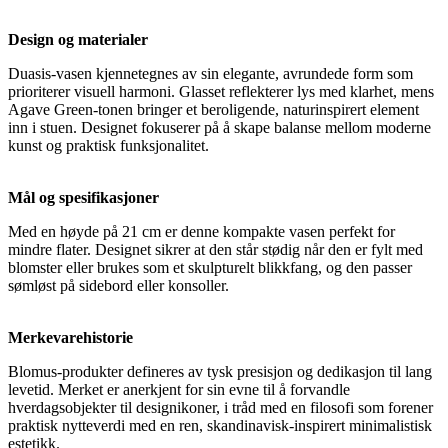
Design og materialer
Duasis-vasen kjennetegnes av sin elegante, avrundede form som
prioriterer visuell harmoni. Glasset reflekterer lys med klarhet, mens
Agave Green-tonen bringer et beroligende, naturinspirert element
inn i stuen. Designet fokuserer på å skape balanse mellom moderne
kunst og praktisk funksjonalitet.
Mål og spesifikasjoner
Med en høyde på 21 cm er denne kompakte vasen perfekt for
mindre flater. Designet sikrer at den står stødig når den er fylt med
blomster eller brukes som et skulpturelt blikkfang, og den passer
sømløst på sidebord eller konsoller.
Merkevarehistorie
Blomus-produkter defineres av tysk presisjon og dedikasjon til lang
levetid. Merket er anerkjent for sin evne til å forvandle
hverdagsobjekter til designikoner, i tråd med en filosofi som forener
praktisk nytteverdi med en ren, skandinavisk-inspirert minimalistisk
estetikk.