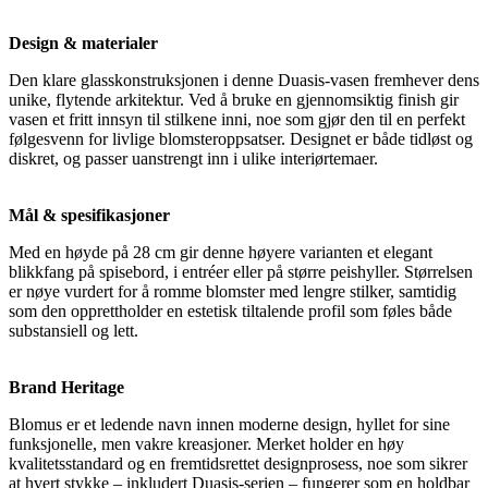
Design & materialer
Den klare glasskonstruksjonen i denne Duasis-vasen fremhever dens
unike, flytende arkitektur. Ved å bruke en gjennomsiktig finish gir
vasen et fritt innsyn til stilkene inni, noe som gjør den til en perfekt
følgesvenn for livlige blomsteroppsatser. Designet er både tidløst og
diskret, og passer uanstrengt inn i ulike interiørtemaer.
Mål & spesifikasjoner
Med en høyde på 28 cm gir denne høyere varianten et elegant
blikkfang på spisebord, i entréer eller på større peishyller. Størrelsen
er nøye vurdert for å romme blomster med lengre stilker, samtidig
som den opprettholder en estetisk tiltalende profil som føles både
substansiell og lett.
Brand Heritage
Blomus er et ledende navn innen moderne design, hyllet for sine
funksjonelle, men vakre kreasjoner. Merket holder en høy
kvalitetsstandard og en fremtidsrettet designprosess, noe som sikrer
at hvert stykke – inkludert Duasis-serien – fungerer som en holdbar