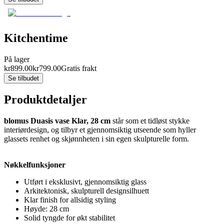
Kitchentime
På lager
kr
899.00
kr
799.00
Gratis frakt
Se tilbudet
Produktdetaljer
blomus Duasis vase Klar, 28 cm
står som et tidløst stykke
interiørdesign, og tilbyr et gjennomsiktig utseende som hyller
glassets renhet og skjønnheten i sin egen skulpturelle form.
Nøkkelfunksjoner
Utført i eksklusivt, gjennomsiktig glass
Arkitektonisk, skulpturell designsilhuett
Klar finish for allsidig styling
Høyde: 28 cm
Solid tyngde for økt stabilitet