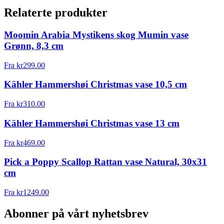
Relaterte produkter
Moomin Arabia Mystikens skog Mumin vase
Grønn, 8,3 cm
Fra
kr
299.00
Kähler Hammershøi Christmas vase 10,5 cm
Fra
kr
310.00
Kähler Hammershøi Christmas vase 13 cm
Fra
kr
469.00
Pick a Poppy Scallop Rattan vase Natural, 30x31
cm
Fra
kr
1249.00
Abonner på vårt nyhetsbrev