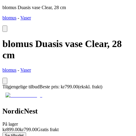
blomus Duasis vase Clear, 28 cm
blomus
-
Vaser
blomus Duasis vase Clear, 28
cm
blomus
-
Vaser
Tilgjengelige tilbud
Beste pris
:
kr
799.00
(ekskl. frakt)
NordicNest
På lager
kr
899.00
kr
799.00
Gratis frakt
Se tilbudet