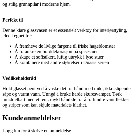
og stilig grunnpilar i moderne hjem.
Perfekt til
Denne klare glassvasen er et essensielt verktøy for interiørstyling,
ideelt egnet for:
Å fremheve de livlige fargene til friske hageblomster
Å forankre en borddekorasjon på spisestuen
Å skape et sofistikert, luftig uttrykk i lyse stuer
Å kombinere med andre størrelser i Duasis-serien
Vedlikeholdsråd
Hold glasset pent ved å vaske det for hånd med mild, ikke-slipende
såpe og varmt vann. Unngå å bruke harde skuresvamper. Tørk
umiddelbart med et rent, mykt håndkle for å forhindre vannflekker
og striper som kan skjule materialets klarhet.
Kundeanmeldelser
Logg inn for å skrive en anmeldelse