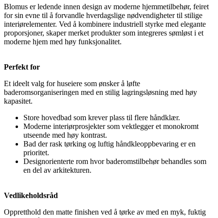
Blomus er ledende innen design av moderne hjemmetilbehør, feiret
for sin evne til å forvandle hverdagslige nødvendigheter til stilige
interiørelementer. Ved å kombinere industriell styrke med elegante
proporsjoner, skaper merket produkter som integreres sømløst i et
moderne hjem med høy funksjonalitet.
Perfekt for
Et ideelt valg for huseiere som ønsker å løfte
baderomsorganiseringen med en stilig lagringsløsning med høy
kapasitet.
Store hovedbad som krever plass til flere håndklær.
Moderne interiørprosjekter som vektlegger et monokromt
utseende med høy kontrast.
Bad der rask tørking og luftig håndkleoppbevaring er en
prioritet.
Designorienterte rom hvor baderomstilbehør behandles som
en del av arkitekturen.
Vedlikeholdsråd
Oppretthold den matte finishen ved å tørke av med en myk, fuktig