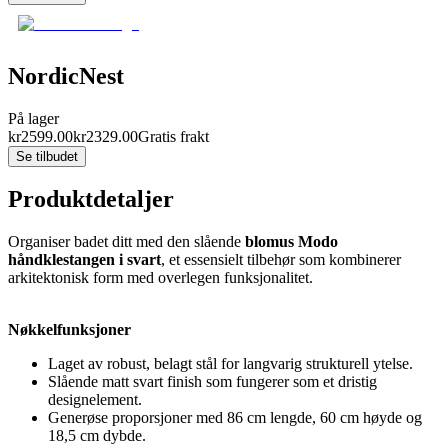
NordicNest
På lager
kr
2599.00
kr
2329.00
Gratis frakt
Se tilbudet
Produktdetaljer
Organiser badet ditt med den slående
blomus Modo
håndklestangen i svart
, et essensielt tilbehør som kombinerer
arkitektonisk form med overlegen funksjonalitet.
Nøkkelfunksjoner
Laget av robust, belagt stål for langvarig strukturell ytelse.
Slående matt svart finish som fungerer som et dristig
designelement.
Generøse proporsjoner med 86 cm lengde, 60 cm høyde og
18,5 cm dybde.