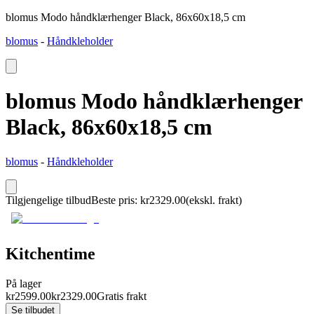
blomus Modo håndklærhenger Black, 86x60x18,5 cm
blomus
-
Håndkleholder
blomus Modo håndklærhenger
Black, 86x60x18,5 cm
blomus
-
Håndkleholder
Tilgjengelige tilbud
Beste pris
:
kr
2329.00
(ekskl. frakt)
Kitchentime
På lager
kr
2599.00
kr
2329.00
Gratis frakt
Se tilbudet