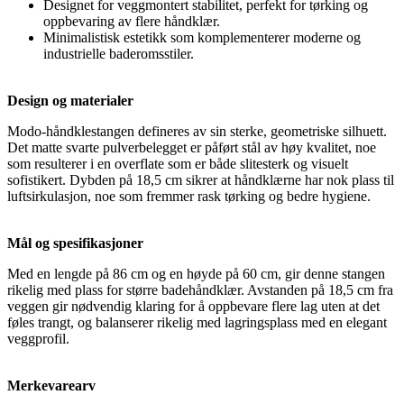
Designet for veggmontert stabilitet, perfekt for tørking og
oppbevaring av flere håndklær.
Minimalistisk estetikk som komplementerer moderne og
industrielle baderomsstiler.
Design og materialer
Modo-håndklestangen defineres av sin sterke, geometriske silhuett.
Det matte svarte pulverbelegget er påført stål av høy kvalitet, noe
som resulterer i en overflate som er både slitesterk og visuelt
sofistikert. Dybden på 18,5 cm sikrer at håndklærne har nok plass til
luftsirkulasjon, noe som fremmer rask tørking og bedre hygiene.
Mål og spesifikasjoner
Med en lengde på 86 cm og en høyde på 60 cm, gir denne stangen
rikelig med plass for større badehåndklær. Avstanden på 18,5 cm fra
veggen gir nødvendig klaring for å oppbevare flere lag uten at det
føles trangt, og balanserer rikelig med lagringsplass med en elegant
veggprofil.
Merkevarearv