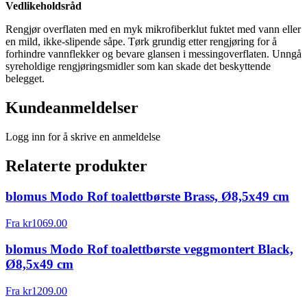
Vedlikeholdsråd
Rengjør overflaten med en myk mikrofiberklut fuktet med vann eller
en mild, ikke-slipende såpe. Tørk grundig etter rengjøring for å
forhindre vannflekker og bevare glansen i messingoverflaten. Unngå
syreholdige rengjøringsmidler som kan skade det beskyttende
belegget.
Kundeanmeldelser
Logg inn for å skrive en anmeldelse
Relaterte produkter
blomus Modo Rof toalettbørste Brass, Ø8,5x49 cm
Fra
kr
1069.00
blomus Modo Rof toalettbørste veggmontert Black,
Ø8,5x49 cm
Fra
kr
1209.00