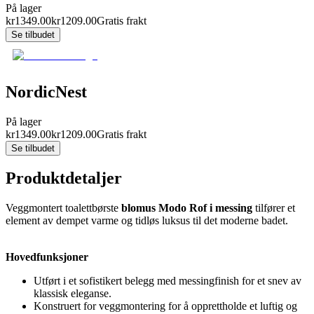
På lager
kr
1349.00
kr
1209.00
Gratis frakt
Se tilbudet
NordicNest
På lager
kr
1349.00
kr
1209.00
Gratis frakt
Se tilbudet
Produktdetaljer
Veggmontert toalettbørste
blomus Modo Rof i messing
tilfører et
element av dempet varme og tidløs luksus til det moderne badet.
Hovedfunksjoner
Utført i et sofistikert belegg med messingfinish for et snev av
klassisk eleganse.
Konstruert for veggmontering for å opprettholde et luftig og