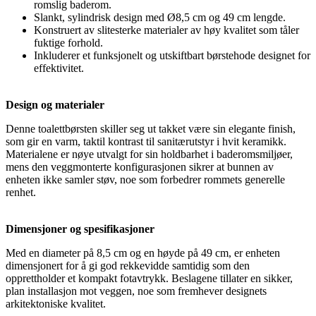
romslig baderom.
Slankt, sylindrisk design med Ø8,5 cm og 49 cm lengde.
Konstruert av slitesterke materialer av høy kvalitet som tåler
fuktige forhold.
Inkluderer et funksjonelt og utskiftbart børstehode designet for
effektivitet.
Design og materialer
Denne toalettbørsten skiller seg ut takket være sin elegante finish,
som gir en varm, taktil kontrast til sanitærutstyr i hvit keramikk.
Materialene er nøye utvalgt for sin holdbarhet i baderomsmiljøer,
mens den veggmonterte konfigurasjonen sikrer at bunnen av
enheten ikke samler støv, noe som forbedrer rommets generelle
renhet.
Dimensjoner og spesifikasjoner
Med en diameter på 8,5 cm og en høyde på 49 cm, er enheten
dimensjonert for å gi god rekkevidde samtidig som den
opprettholder et kompakt fotavtrykk. Beslagene tillater en sikker,
plan installasjon mot veggen, noe som fremhever designets
arkitektoniske kvalitet.