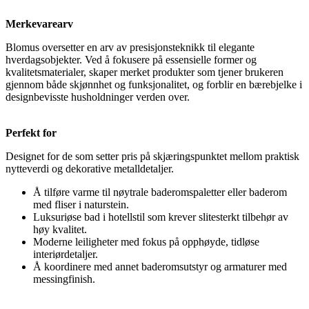
Merkevarearv
Blomus oversetter en arv av presisjonsteknikk til elegante
hverdagsobjekter. Ved å fokusere på essensielle former og
kvalitetsmaterialer, skaper merket produkter som tjener brukeren
gjennom både skjønnhet og funksjonalitet, og forblir en bærebjelke i
designbevisste husholdninger verden over.
Perfekt for
Designet for de som setter pris på skjæringspunktet mellom praktisk
nytteverdi og dekorative metalldetaljer.
Å tilføre varme til nøytrale baderomspaletter eller baderom
med fliser i naturstein.
Luksuriøse bad i hotellstil som krever slitesterkt tilbehør av
høy kvalitet.
Moderne leiligheter med fokus på opphøyde, tidløse
interiørdetaljer.
Å koordinere med annet baderomsutstyr og armaturer med
messingfinish.