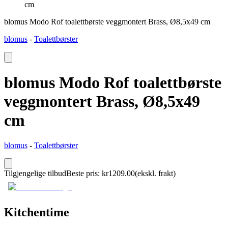
cm
blomus Modo Rof toalettbørste veggmontert Brass, Ø8,5x49 cm
blomus
-
Toalettbørster
blomus Modo Rof toalettbørste
veggmontert Brass, Ø8,5x49
cm
blomus
-
Toalettbørster
Tilgjengelige tilbud
Beste pris
:
kr
1209.00
(ekskl. frakt)
Kitchentime