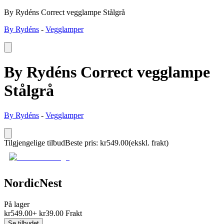
By Rydéns Correct vegglampe Stålgrå
By Rydéns
-
Vegglamper
By Rydéns Correct vegglampe
Stålgrå
By Rydéns
-
Vegglamper
Tilgjengelige tilbud
Beste pris
:
kr
549.00
(ekskl. frakt)
NordicNest
På lager
kr
549.00
+
kr
39.00
Frakt
Se tilbudet