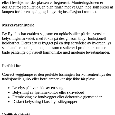
eller i lesehjørner der plassen er begrenset. Monteringsbasen er
designet for stabilitet og en plan finish mot veggen, noe som sikrer at
lampen forblir en stødig og langvarig installasjon i rommet.
Merkevarehistorie
By Rydéns har etablert seg som en nøkkelspiller på det svenske
belysningsmarkedet, med fokus på design som tilbyr funksjonell
holdbarhet. Deres arv er bygget på en dyp forståelse av hvordan lys
samhandler med hjemmet, noe som resulterer i produkter som er
både pålitelige og visuelt harmoniske med moderne levestandarder.
Perfekt for
Correct vegglampe er den perfekte løsningen for konsentrert lys der
tradisjonelle gulv- eller bordlamper kanskje ikke får plass:
Leselys på hver side av en seng
Belysning av hjemmekontor eller skrivebord
Fremheving av fondvegger eller dekorative gjenstander
Diskret belysning i koselige sittegrupper
Vedlikeholdsråd