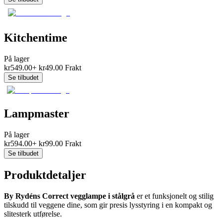
Kitchentime
På lager
kr
549.00
+
kr
49.00
Frakt
Se tilbudet
Lampmaster
På lager
kr
594.00
+
kr
99.00
Frakt
Se tilbudet
Produktdetaljer
By Rydéns Correct vegglampe i stålgrå
er et funksjonelt og stilig
tilskudd til veggene dine, som gir presis lysstyring i en kompakt og
slitesterk utførelse.