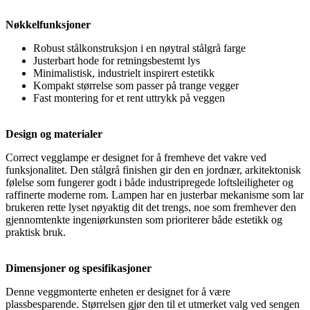
Nøkkelfunksjoner
Robust stålkonstruksjon i en nøytral stålgrå farge
Justerbart hode for retningsbestemt lys
Minimalistisk, industrielt inspirert estetikk
Kompakt størrelse som passer på trange vegger
Fast montering for et rent uttrykk på veggen
Design og materialer
Correct vegglampe er designet for å fremheve det vakre ved
funksjonalitet. Den stålgrå finishen gir den en jordnær, arkitektonisk
følelse som fungerer godt i både industripregede loftsleiligheter og
raffinerte moderne rom. Lampen har en justerbar mekanisme som lar
brukeren rette lyset nøyaktig dit det trengs, noe som fremhever den
gjennomtenkte ingeniørkunsten som prioriterer både estetikk og
praktisk bruk.
Dimensjoner og spesifikasjoner
Denne veggmonterte enheten er designet for å være
plassbesparende. Størrelsen gjør den til et utmerket valg ved sengen