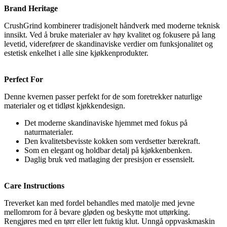
Brand Heritage
CrushGrind kombinerer tradisjonelt håndverk med moderne teknisk
innsikt. Ved å bruke materialer av høy kvalitet og fokusere på lang
levetid, viderefører de skandinaviske verdier om funksjonalitet og
estetisk enkelhet i alle sine kjøkkenprodukter.
Perfect For
Denne kvernen passer perfekt for de som foretrekker naturlige
materialer og et tidløst kjøkkendesign.
Det moderne skandinaviske hjemmet med fokus på
naturmaterialer.
Den kvalitetsbevisste kokken som verdsetter bærekraft.
Som en elegant og holdbar detalj på kjøkkenbenken.
Daglig bruk ved matlaging der presisjon er essensielt.
Care Instructions
Treverket kan med fordel behandles med matolje med jevne
mellomrom for å bevare gløden og beskytte mot uttørking.
Rengjøres med en tørr eller lett fuktig klut. Unngå oppvaskmaskin