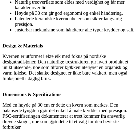
Naturlig treoverflate som eldes med verdighet og får mer
karakter over tid.
Høyde på 30 cm gir god ergonomi og enkel håndtering.
Patenterte keramiske kvernenheter som sikrer langvarig
presisjon.
Justerbar mekanisme som håndterer alle typer krydder og salt.
Design & Materials
Kvernen er utformet i ekte eik med fokus på nordiske
designtradisjoner. Den naturlige trestrukturen gir hvert produkt et
unikt utseende, noe som tilfører kjøkkeninteriøret en organisk og
varm følelse. Det slanke designet er ikke bare vakkert, men også
funksjonelt i daglig bruk.
Dimensions & Specifications
Med en høyde på 30 cm er dette en kvern som merkes. Den
balanserte tyngden gjør det enkelt å male krydder med presisjon.
FSC-sertifiseringen dokumenterer at treet kommer fra ansvarlig
drevne skoger, noe som gjør dette til et valg for den bevisste
forbruker.