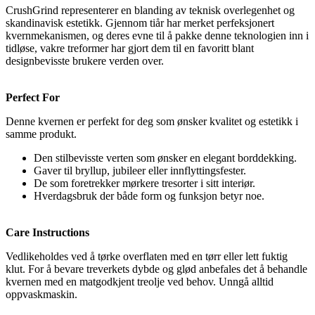
CrushGrind representerer en blanding av teknisk overlegenhet og
skandinavisk estetikk. Gjennom tiår har merket perfeksjonert
kvernmekanismen, og deres evne til å pakke denne teknologien inn i
tidløse, vakre treformer har gjort dem til en favoritt blant
designbevisste brukere verden over.
Perfect For
Denne kvernen er perfekt for deg som ønsker kvalitet og estetikk i
samme produkt.
Den stilbevisste verten som ønsker en elegant borddekking.
Gaver til bryllup, jubileer eller innflyttingsfester.
De som foretrekker mørkere tresorter i sitt interiør.
Hverdagsbruk der både form og funksjon betyr noe.
Care Instructions
Vedlikeholdes ved å tørke overflaten med en tørr eller lett fuktig
klut. For å bevare treverkets dybde og glød anbefales det å behandle
kvernen med en matgodkjent treolje ved behov. Unngå alltid
oppvaskmaskin.