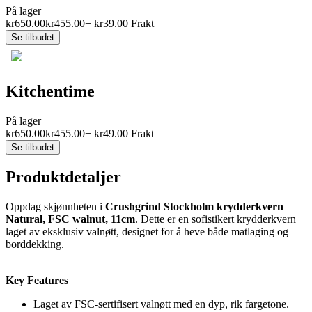
På lager
kr
650.00
kr
455.00
+
kr
39.00
Frakt
Se tilbudet
Kitchentime
På lager
kr
650.00
kr
455.00
+
kr
49.00
Frakt
Se tilbudet
Produktdetaljer
Oppdag skjønnheten i
Crushgrind Stockholm krydderkvern
Natural, FSC walnut, 11cm
. Dette er en sofistikert krydderkvern
laget av eksklusiv valnøtt, designet for å heve både matlaging og
borddekking.
Key Features
Laget av FSC-sertifisert valnøtt med en dyp, rik fargetone.