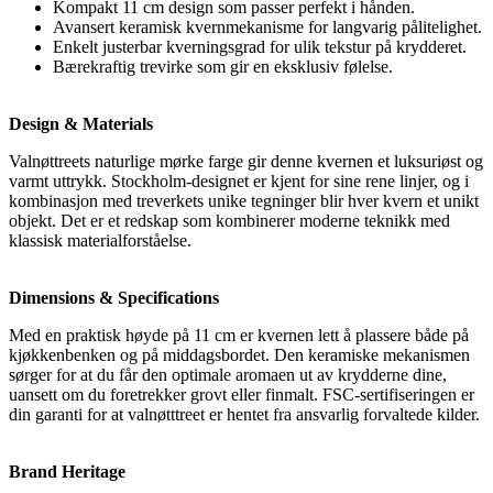
Kompakt 11 cm design som passer perfekt i hånden.
Avansert keramisk kvernmekanisme for langvarig pålitelighet.
Enkelt justerbar kverningsgrad for ulik tekstur på krydderet.
Bærekraftig trevirke som gir en eksklusiv følelse.
Design & Materials
Valnøttreets naturlige mørke farge gir denne kvernen et luksuriøst og
varmt uttrykk. Stockholm-designet er kjent for sine rene linjer, og i
kombinasjon med treverkets unike tegninger blir hver kvern et unikt
objekt. Det er et redskap som kombinerer moderne teknikk med
klassisk materialforståelse.
Dimensions & Specifications
Med en praktisk høyde på 11 cm er kvernen lett å plassere både på
kjøkkenbenken og på middagsbordet. Den keramiske mekanismen
sørger for at du får den optimale aromaen ut av krydderne dine,
uansett om du foretrekker grovt eller finmalt. FSC-sertifiseringen er
din garanti for at valnøtttreet er hentet fra ansvarlig forvaltede kilder.
Brand Heritage