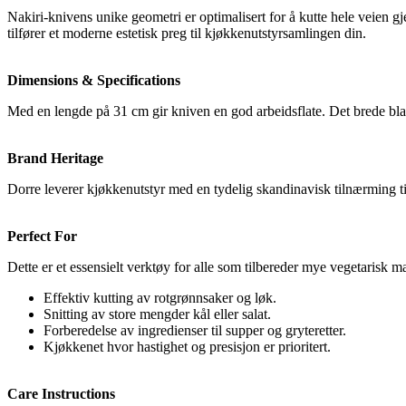
Nakiri-knivens unike geometri er optimalisert for å kutte hele veien g
tilfører et moderne estetisk preg til kjøkkenutstyrsamlingen din.
Dimensions & Specifications
Med en lengde på 31 cm gir kniven en god arbeidsflate. Det brede blade
Brand Heritage
Dorre leverer kjøkkenutstyr med en tydelig skandinavisk tilnærming ti
Perfect For
Dette er et essensielt verktøy for alle som tilbereder mye vegetarisk ma
Effektiv kutting av rotgrønnsaker og løk.
Snitting av store mengder kål eller salat.
Forberedelse av ingredienser til supper og gryteretter.
Kjøkkenet hvor hastighet og presisjon er prioritert.
Care Instructions