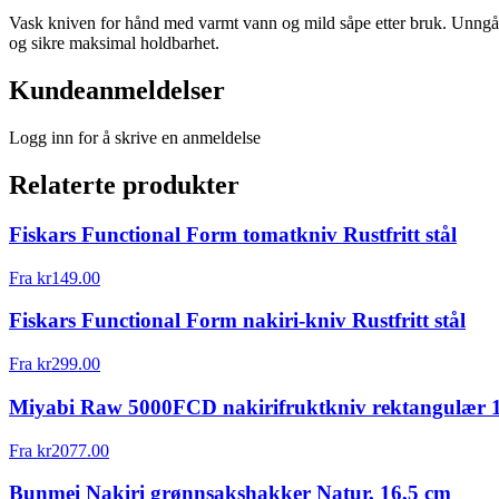
Vask kniven for hånd med varmt vann og mild såpe etter bruk. Unngå o
og sikre maksimal holdbarhet.
Kundeanmeldelser
Logg inn for å skrive en anmeldelse
Relaterte produkter
Fiskars Functional Form tomatkniv Rustfritt stål
Fra
kr
149.00
Fiskars Functional Form nakiri-kniv Rustfritt stål
Fra
kr
299.00
Miyabi Raw 5000FCD nakirifruktkniv rektangulær 
Fra
kr
2077.00
Bunmei Nakiri grønnsakshakker Natur, 16,5 cm