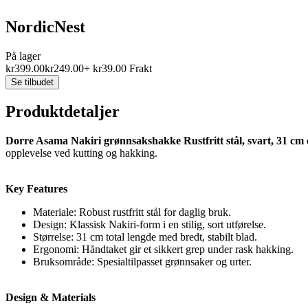
NordicNest
På lager
kr
399.00
kr
249.00
+
kr
39.00
Frakt
Se tilbudet
Produktdetaljer
Dorre Asama Nakiri grønnsakshakke Rustfritt stål, svart, 31 cm
opplevelse ved kutting og hakking.
Key Features
Materiale: Robust rustfritt stål for daglig bruk.
Design: Klassisk Nakiri-form i en stilig, sort utførelse.
Størrelse: 31 cm total lengde med bredt, stabilt blad.
Ergonomi: Håndtaket gir et sikkert grep under rask hakking.
Bruksområde: Spesialtilpasset grønnsaker og urter.
Design & Materials