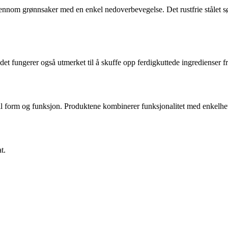
jennom grønnsaker med en enkel nedoverbevegelse. Det rustfrie stålet sør
t fungerer også utmerket til å skuffe opp ferdigkuttede ingredienser fra
l form og funksjon. Produktene kombinerer funksjonalitet med enkelhet,
t.