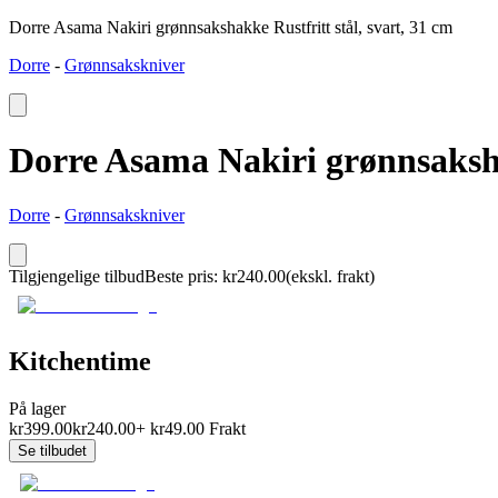
Dorre Asama Nakiri grønnsakshakke Rustfritt stål, svart, 31 cm
Dorre
-
Grønnsakskniver
Dorre Asama Nakiri grønnsakshak
Dorre
-
Grønnsakskniver
Tilgjengelige tilbud
Beste pris
:
kr
240.00
(ekskl. frakt)
Kitchentime
På lager
kr
399.00
kr
240.00
+
kr
49.00
Frakt
Se tilbudet