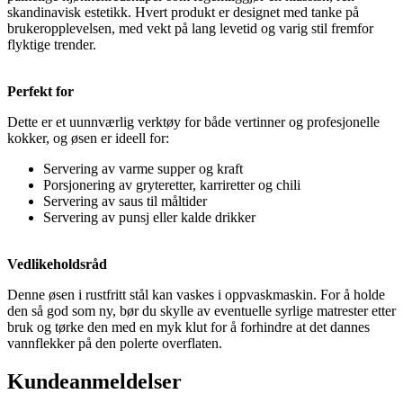
skandinavisk estetikk. Hvert produkt er designet med tanke på
brukeropplevelsen, med vekt på lang levetid og varig stil fremfor
flyktige trender.
Perfekt for
Dette er et uunnværlig verktøy for både vertinner og profesjonelle
kokker, og øsen er ideell for:
Servering av varme supper og kraft
Porsjonering av gryteretter, karriretter og chili
Servering av saus til måltider
Servering av punsj eller kalde drikker
Vedlikeholdsråd
Denne øsen i rustfritt stål kan vaskes i oppvaskmaskin. For å holde
den så god som ny, bør du skylle av eventuelle syrlige matrester etter
bruk og tørke den med en myk klut for å forhindre at det dannes
vannflekker på den polerte overflaten.
Kundeanmeldelser