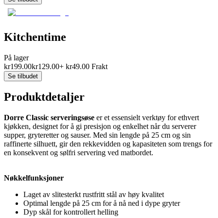
Kitchentime
På lager
kr
199.00
kr
129.00
+
kr
49.00
Frakt
Se tilbudet
Produktdetaljer
Dorre Classic serveringsøse
er et essensielt verktøy for ethvert
kjøkken, designet for å gi presisjon og enkelhet når du serverer
supper, gryteretter og sauser. Med sin lengde på 25 cm og sin
raffinerte silhuett, gir den rekkevidden og kapasiteten som trengs for
en konsekvent og sølfri servering ved matbordet.
Nøkkelfunksjoner
Laget av slitesterkt rustfritt stål av høy kvalitet
Optimal lengde på 25 cm for å nå ned i dype gryter
Dyp skål for kontrollert helling