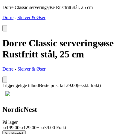
Dorre Classic serveringsøse Rustfritt stål, 25 cm
Dorre
-
Sleiver & Øser
Dorre Classic serveringsøse
Rustfritt stål, 25 cm
Dorre
-
Sleiver & Øser
Tilgjengelige tilbud
Beste pris
:
kr
129.00
(ekskl. frakt)
NordicNest
På lager
kr
199.00
kr
129.00
+
kr
39.00
Frakt
Se tilbudet