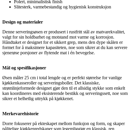
Polert, minimalistisk finish
Slitesterk, varmebestandig og hygienisk konstruksjon
Design og materialer
Denne serveringsøsen er produsert i rustfritt stål av matvarekvalitet,
valgt for sin holdbarhet og motstand mot varme og korrosjon.
Håndtaket er designet for et sikkert grep, mens den dype skålen er
formet for å maksimere kapasiteten, noe som sikrer at du kan servere
sjenerøse porsjoner av flytende mat i én bevegelse.
Mål og spesifikasjoner
Øsen måler 25 cm i total lengde og er perfekt størrelse for vanlige
kjøkkenkasseroller og serveringsboller. Det klassiske,
strømlinjeformede designet gjør den til et allsidig stykke som enkelt
kan koordineres med eksisterende bestikk og serveringssett, noe som
sikrer et helhetlig uttrykk på kjøkkenet.
Merkevarehistorie
Dorre fokuserer på ekteskapet mellom funksjon og form, og skaper
pålitelige kjøkkenredskaper som legemliggjør en klassisk, ren