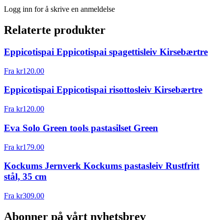
Logg inn for å skrive en anmeldelse
Relaterte produkter
Eppicotispai Eppicotispai spagettisleiv Kirsebærtre
Fra
kr
120.00
Eppicotispai Eppicotispai risottosleiv Kirsebærtre
Fra
kr
120.00
Eva Solo Green tools pastasilset Green
Fra
kr
179.00
Kockums Jernverk Kockums pastasleiv Rustfritt
stål, 35 cm
Fra
kr
309.00
Abonner på vårt nyhetsbrev