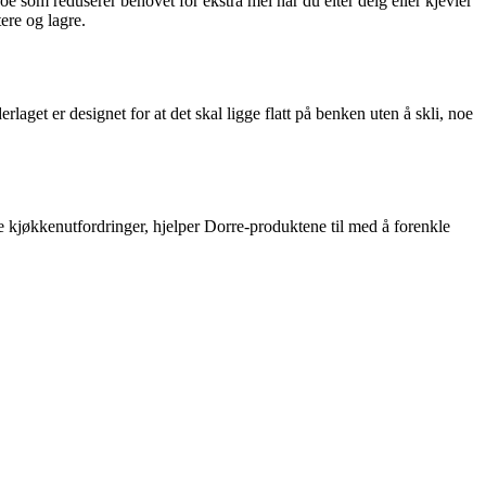
noe som reduserer behovet for ekstra mel når du elter deig eller kjevler
ere og lagre.
aget er designet for at det skal ligge flatt på benken uten å skli, noe
ge kjøkkenutfordringer, hjelper Dorre-produktene til med å forenkle