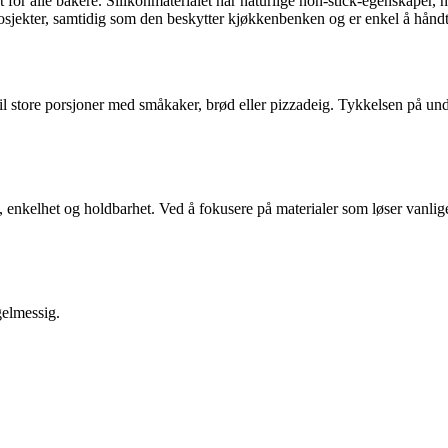
t for alle bakere. Silikonmaterialet har naturlige non-stick-egenskaper, 
 prosjekter, samtidig som den beskytter kjøkkenbenken og er enkel å håndt
l store porsjoner med småkaker, brød eller pizzadeig. Tykkelsen på underl
t, enkelhet og holdbarhet. Ved å fokusere på materialer som løser vanli
gelmessig.