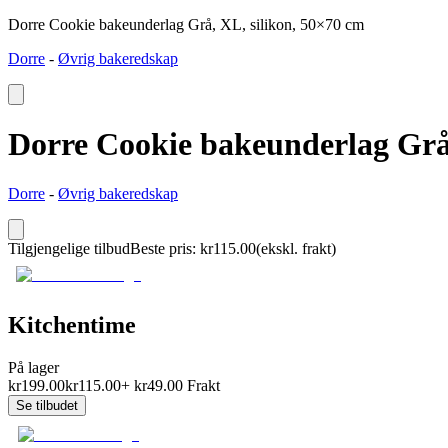
Dorre Cookie bakeunderlag Grå, XL, silikon, 50×70 cm
Dorre
-
Øvrig bakeredskap
Dorre Cookie bakeunderlag Grå,
Dorre
-
Øvrig bakeredskap
Tilgjengelige tilbud
Beste pris
:
kr
115.00
(ekskl. frakt)
Kitchentime
På lager
kr
199.00
kr
115.00
+
kr
49.00
Frakt
Se tilbudet