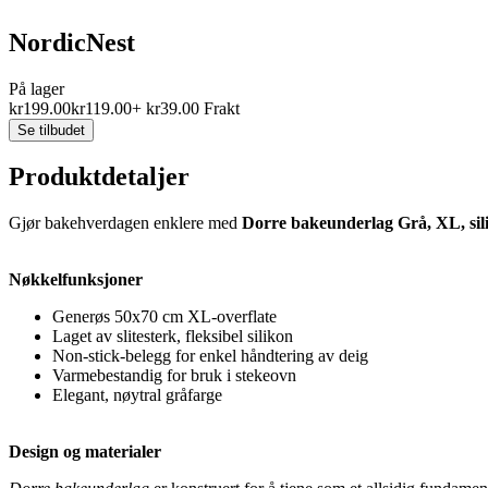
NordicNest
På lager
kr
199.00
kr
119.00
+
kr
39.00
Frakt
Se tilbudet
Produktdetaljer
Gjør bakehverdagen enklere med
Dorre bakeunderlag Grå, XL, sil
Nøkkelfunksjoner
Generøs 50x70 cm XL-overflate
Laget av slitesterk, fleksibel silikon
Non-stick-belegg for enkel håndtering av deig
Varmebestandig for bruk i stekeovn
Elegant, nøytral gråfarge
Design og materialer