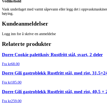
Vedlikehold
Vask underlaget med varmt såpevann eller legg det i oppvaskmaskinen. R
bøying.
Kundeanmeldelser
Logg inn for å skrive en anmeldelse
Relaterte produkter
Dorre Cookie palettkniv Rustfritt stål, svart, 2 deler
Fra
kr
68.00
Dorre Gili gastroblekk Rustfritt stål, med rist, 31,5×2
Fra
kr
185.00
Dorre Gili gastroblekk Rustfritt stål, med rist, 40,5 ×
Fra
kr
259.00