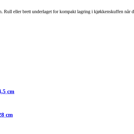
ull eller brett underlaget for kompakt lagring i kjøkkenskuffen når det
4,5 cm
 28 cm