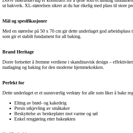
Dorre bakeunderlag
er konstruert for å tjene som et allsidig fundamen
ut bakverk. XL-størrelsen sikrer at du har rikelig med plass til store
Mål og spesifikasjoner
Med en størrelse på 50 x 70 cm gir dette underlaget god arbeidsplass ti
som gir et stabilt fundament for all baking.
Brand Heritage
Dorre fortsetter å fremme verdiene i skandinavisk design – effektivite
matlaging og baking for den moderne hjemmekokken.
Perfekt for
Dette underlaget er et uunnværlig verktøy for alle som liker å bake re
Elting av brød- og kakedeig
Presis utkjevling av småkaker
Beskyttelse av benkeplater mot varme og søl
Enkel rengjøring etter bakeøkten